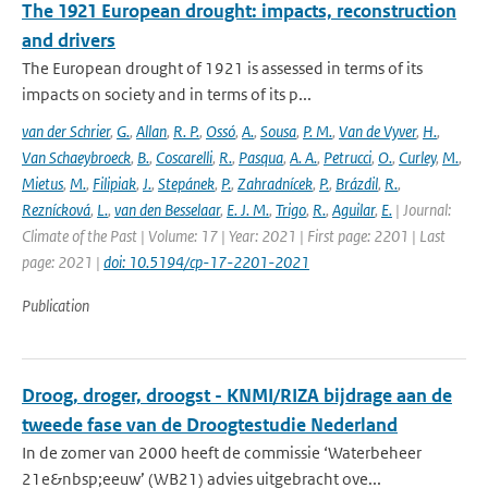
The 1921 European drought: impacts, reconstruction
and drivers
The European drought of 1921 is assessed in terms of its
impacts on society and in terms of its p...
van der Schrier
,
G.
,
Allan
,
R. P.
,
Ossó
,
A.
,
Sousa
,
P. M.
,
Van de Vyver
,
H.
,
Van Schaeybroeck
,
B.
,
Coscarelli
,
R.
,
Pasqua
,
A. A.
,
Petrucci
,
O.
,
Curley
,
M.
,
Mietus
,
M.
,
Filipiak
,
J.
,
Stepánek
,
P.
,
Zahradnícek
,
P.
,
Brázdil
,
R.
,
Reznícková
,
L.
,
van den Besselaar
,
E. J. M.
,
Trigo
,
R.
,
Aguilar
,
E.
| Journal:
Climate of the Past | Volume: 17 | Year: 2021 | First page: 2201 | Last
page: 2021 |
doi: 10.5194/cp-17-2201-2021
Publication
Droog, droger, droogst - KNMI/RIZA bijdrage aan de
tweede fase van de Droogtestudie Nederland
In de zomer van 2000 heeft de commissie ‘Waterbeheer
21e&nbsp;eeuw’ (WB21) advies uitgebracht ove...