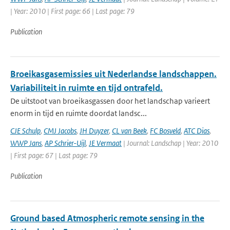
| Year: 2010 | First page: 66 | Last page: 79
Publication
Broeikasgasemissies uit Nederlandse landschappen.
Variabiliteit in ruimte en tijd ontrafeld.
De uitstoot van broeikasgassen door het landschap varieert
enorm in tijd en ruimte doordat landsc...
CJE Schulp
,
CMJ Jacobs
,
JH Duyzer
,
CL van Beek
,
FC Bosveld
,
ATC Dias
,
WWP Jans
,
AP Schrier-Uijl
,
JE Vermaat
| Journal: Landschap | Year: 2010
| First page: 67 | Last page: 79
Publication
Ground based Atmospheric remote sensing in the