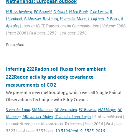
Netherlands: European outlook
H Russchenberg
,
FC Bosveld
,
D Swart
,
H ten Brink
,
G de Leeuw
,
R
Uijlenhoet
,
B Abresser-Rastburg
,
H van der Marel
,
L Ligthart
,
R Boers
,
A
Apituley
| Journal: IEICE Transactions on Communications | Volume: E88B
| Year: 2006 | First page: 2252 | Last page: 2258
Publication
Inferring 222Radon soil fluxes from ambient
222Radon activity and eddy covariance
measurements of CO2
We present a new methodology, which we call Single Pair of
Observations Technique with Eddy Covar...
S van der Laan
,
SN Manohar
,
AT Vermeulen
,
FC Bosveld
,
HAJ Meijer
,
AC
Manning
,
MK van der Molen
,
IT van der Laan-Luijkx
| Status: published |
Journal: Atmospheric Measurement Techniques | Year: 2016 | First page:
5523 | Last page: 5533 |
doi: 10.5194/amt-9-5523-2016