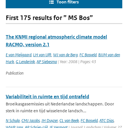
Toon filters
First 175 results for ” MS Bos”
The KNMI regional atmospheric climate model
RACMO, version 2.1
E van Meijgaard
,
LH van Ulft
,
WJ van de Berg
,
FC Bosveld
,
BJJM van den
Hurk
,
G Lenderink
,
AP Siebesma
| Year: 2008 | Pages: 43
Publication
Variabiliteit in ruimte en tijd ontrafeld
Broeikasgasemissies uit Nederlandse landschappen. Door
sterk in ruimte en tijd wisselende landsch...
N Schulp
,
CMJ Jacobs
,
JH Duyzer
,
CL van Beek
,
FC Bosveld
,
ATC Dias
,
WWP Jans
,
AP Schrier-Uijl
,
JE Vermaat
| Journal: Landschap | Volume: 27