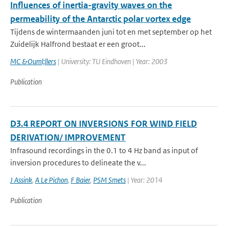
Influences of inertia-gravity waves on the
permeability of the Antarctic polar vortex edge
Tijdens de wintermaanden juni tot en met september op het
Zuidelijk Halfrond bestaat er een groot...
MC &Ouml;llers
| University: TU Eindhoven | Year: 2003
Publication
D3.4 REPORT ON INVERSIONS FOR WIND FIELD
DERIVATION/ IMPROVEMENT
Infrasound recordings in the 0.1 to 4 Hz band as input of
inversion procedures to delineate the v...
J Assink
,
A Le Pichon
,
F Baier
,
PSM Smets
| Year: 2014
Publication