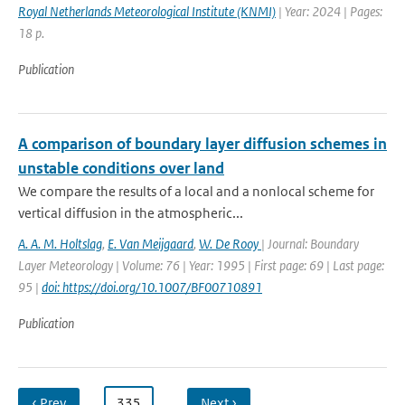
Royal Netherlands Meteorological Institute (KNMI)
| Year: 2024 | Pages:
18 p.
Publication
A comparison of boundary layer diffusion schemes in
unstable conditions over land
We compare the results of a local and a nonlocal scheme for
vertical diffusion in the atmospheric...
A. A. M. Holtslag
,
E. Van Meijgaard
,
W. De Rooy
| Journal: Boundary
Layer Meteorology | Volume: 76 | Year: 1995 | First page: 69 | Last page:
95 |
doi: https://doi.org/10.1007/BF00710891
Publication
‹ Prev
…
335
…
Next ›