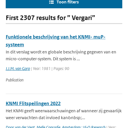
Toon filters
First 2307 results for ” Vergari”
Funktionele beschrijving van het KNMI- muP-
systeem
In dit verslag wordt en globale beschrijving gegeven van en
micro-computer-system. Dit system is ...
J.J.M. van Gorp
| Year: 1981 | Pages: 90
Publication
KNMI Flitspeilingen 2022
Het KNMI geeft weerwaarschuwingen af wanneer zij gevaarlijk
weer verwachten dat invloed kan&nbsp;...
Door van der Vegt
,
Melle Conradie
,
Amsterdam : I&O Research
| Year: