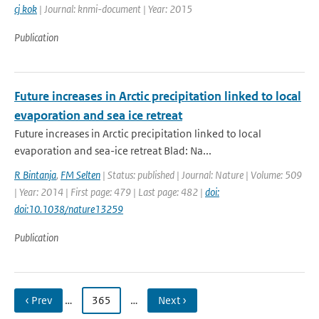
cj kok
| Journal: knmi-document | Year: 2015
Publication
Future increases in Arctic precipitation linked to local
evaporation and sea ice retreat
Future increases in Arctic precipitation linked to local
evaporation and sea-ice retreat Blad: Na...
R Bintanja
,
FM Selten
| Status: published | Journal: Nature | Volume: 509
| Year: 2014 | First page: 479 | Last page: 482 |
doi:
doi:10.1038/nature13259
Publication
‹ Prev
…
365
…
Next ›