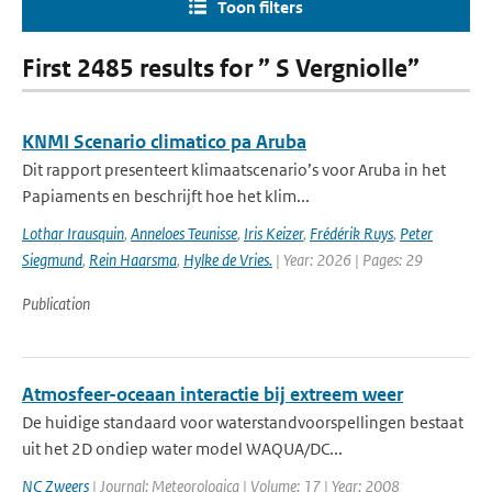
Toon filters
First 2485 results for ” S Vergniolle”
KNMI Scenario climatico pa Aruba
Dit rapport presenteert klimaatscenario’s voor Aruba in het
Papiaments en beschrijft hoe het klim...
Lothar Irausquin
,
Anneloes Teunisse
,
Iris Keizer
,
Frédérik Ruys
,
Peter
Siegmund
,
Rein Haarsma
,
Hylke de Vries.
| Year: 2026 | Pages: 29
Publication
Atmosfeer-oceaan interactie bij extreem weer
De huidige standaard voor waterstandvoorspellingen bestaat
uit het 2D ondiep water model WAQUA/DC...
NC Zweers
| Journal: Meteorologica | Volume: 17 | Year: 2008