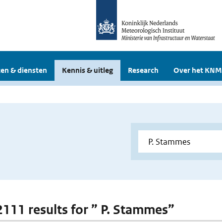
en & diensten
Kennis & uitleg
Research
Over het KNM
 2111 results for ” P. Stammes”