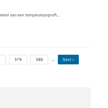
meten van een temperatuurprofi...
8
379
380
…
Next ›