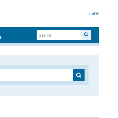
English
I