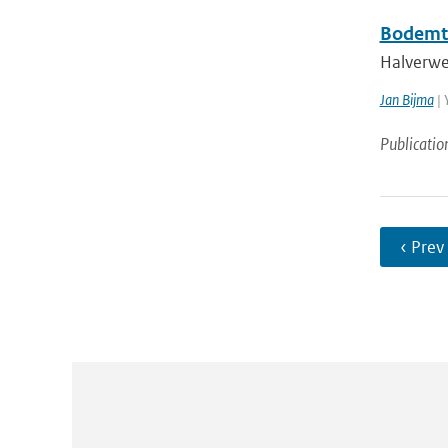
Bodemt
Halverwe
Jan Bijma
| 
Publicatio
‹ Prev