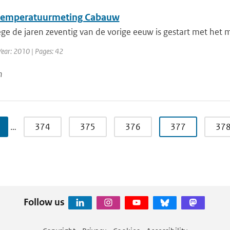
emperatuurmeting Cabauw
ge de jaren zeventig van de vorige eeuw is gestart met het 
Year: 2010 | Pages: 42
n
…
374
375
376
377
37
Follow us