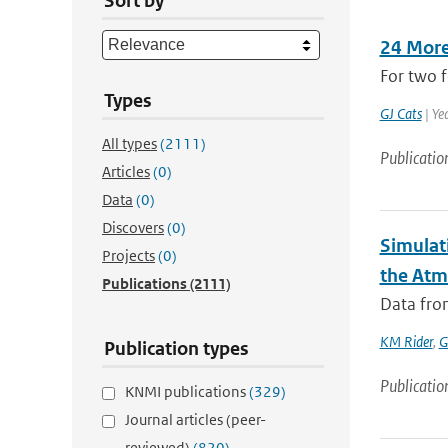
Sort by
24 More
For two f
Types
GJ Cats
| Ye
All types
(2111)
Publicatio
Articles
(0)
Data
(0)
Discovers
(0)
Simulati
Projects
(0)
the Atm
Publications
(2111)
Data from
KM Rider
,
G
Publication types
Publicatio
KNMI publications
(329)
Journal articles (peer-
reviewed)
(820)