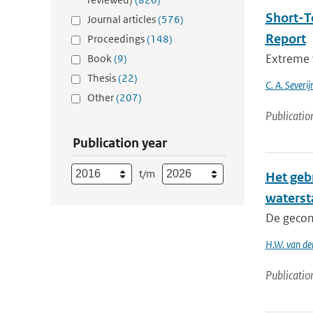
Short-T
Journal articles
(576)
Report
Proceedings
(148)
Extreme w
Book
(9)
Thesis
(22)
C. A. Severi
Other
(207)
Publicatio
Publication year
t/m
Het geb
waterst
De gecom
H.W. van de
Publicatio