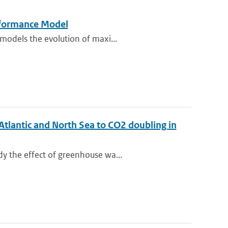
rformance Model
models the evolution of maxi...
Atlantic and North Sea to CO2 doubling in
y the effect of greenhouse wa...