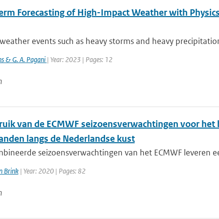
erm Forecasting of High-Impact Weather with Physics
eather events such as heavy storms and heavy precipitation 
jns & G. A. Pagani
| Year: 2023 | Pages: 12
n
ruik van de ECMWF seizoensverwachtingen voor het 
anden langs de Nederlandse kust
bineerde seizoensverwachtingen van het ECMWF leveren een
n Brink
| Year: 2020 | Pages: 82
n