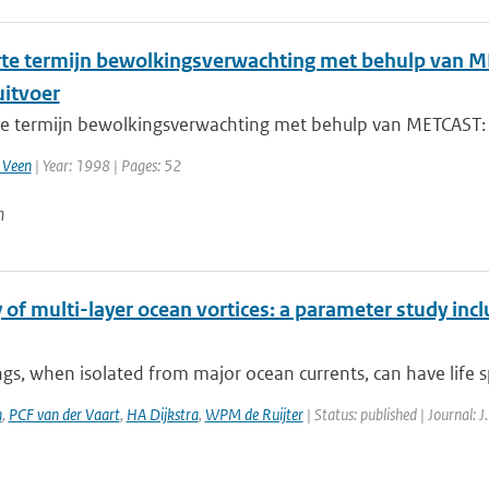
rte termijn bewolkingsverwachting met behulp van MET
itvoer
e termijn bewolkingsverwachting met behulp van METCAST: een
 Veen
| Year: 1998 | Pages: 52
n
y of multi-layer ocean vortices: a parameter study inc
gs, when isolated from major ocean currents, can have life sp
n
,
PCF van der Vaart
,
HA Dijkstra
,
WPM de Ruijter
| Status: published | Journal: 