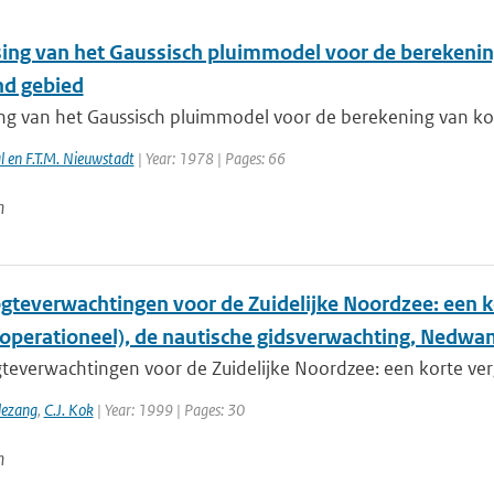
ing van het Gaussisch pluimmodel voor de berekening
d gebied
ng van het Gaussisch pluimmodel voor de berekening van kort
l en F.T.M. Nieuwstadt
| Year: 1978 | Pages: 66
n
gteverwachtingen voor de Zuidelijke Noordzee: een 
 operationeel), de nautische gidsverwachting, Nedw
teverwachtingen voor de Zuidelijke Noordzee: een korte ver
lezang
,
C.J. Kok
| Year: 1999 | Pages: 30
n