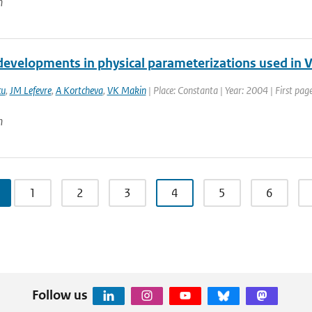
n
developments in physical parameterizations used i
cu
,
JM Lefevre
,
A Kortcheva
,
VK Makin
| Place: Constanta | Year: 2004 | First page
n
1
2
3
4
5
6
Follow us