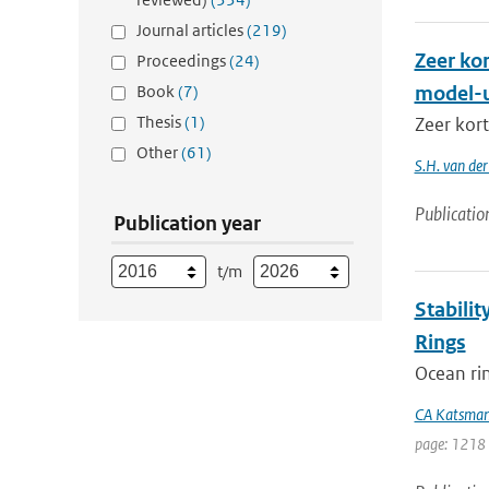
Journal articles
(219)
Zeer ko
Proceedings
(24)
Book
(7)
model-u
Thesis
(1)
Zeer kort
Other
(61)
S.H. van der
Publicatio
Publication year
t/m
Stabilit
Rings
Ocean rin
CA Katsma
page: 1218