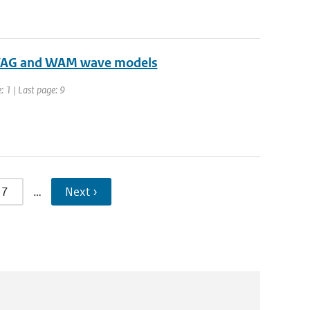
n VAG and WAM wave models
: 1 | Last page: 9
7
…
Next ›