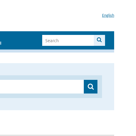
English
I