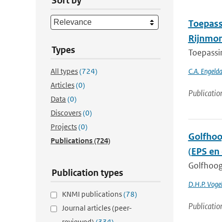
Sort by
Toepass
Rijnmon
Types
Toepassi
All types
(724)
C.A. Engelda
Articles
(0)
Publicatio
Data
(0)
Discovers
(0)
Projects
(0)
Golfhoo
Publications
(724)
(EPS en
Golfhoog
Publication types
D.H.P. Voge
KNMI publications
(78)
Publicatio
Journal articles (peer-
reviewed)
(334)