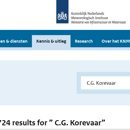
en & diensten
Kennis & uitleg
Research
Over het KNM
724 results for ” C.G. Korevaar”