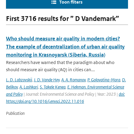
Toon filters
First 3716 results for ” D Vandemark”
Who should measure air quality in modern cities?
The example of decentralization of urban air quality
monitoring in Krasnoyarsk (Siberia, Russia)
Researchers have warned that the paradigm about who
should measure air quality (AQ) in cities can...
L. D. Labzovskii
,
J. D. Vande Hey
,
A. A. Romanov
,
P. Golovatina-Mora
,
D.
Belikov
,
A. Lashkari
,
S. Takele Kenea
,
E. Hekman. Environmental Science
and Policy
| Journal: Environmental Science and Policy | Year: 2023 |
doi:
https://doi.org/10.1016/j.envsci.2022.11.016
Publication