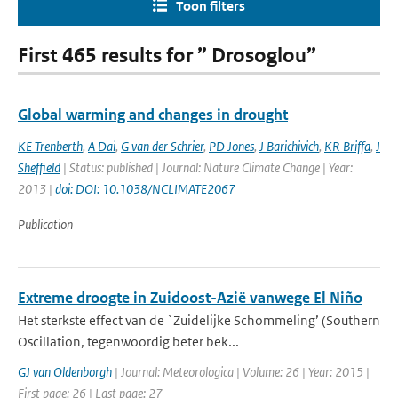
Toon filters
First 465 results for ” Drosoglou”
Global warming and changes in drought
KE Trenberth
,
A Dai
,
G van der Schrier
,
PD Jones
,
J Barichivich
,
KR Briffa
,
J
Sheffield
| Status: published | Journal: Nature Climate Change | Year:
2013 |
doi: DOI: 10.1038/NCLIMATE2067
Publication
Extreme droogte in Zuidoost-Azië vanwege El Niño
Het sterkste effect van de `Zuidelijke Schommeling’ (Southern
Oscillation, tegenwoordig beter bek...
GJ van Oldenborgh
| Journal: Meteorologica | Volume: 26 | Year: 2015 |
First page: 26 | Last page: 27