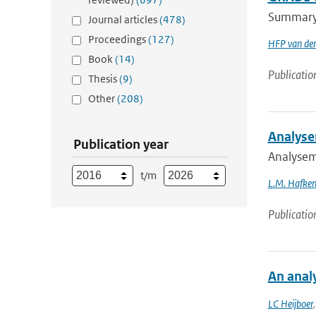
Summary A
Journal articles
(478)
Proceedings
(127)
HFP van de
Book
(14)
Publicatio
Thesis
(9)
Other
(208)
Analyse
Publication year
Analysem
t/m
L.M. Hafken
Publicatio
An analy
LC Heijboer