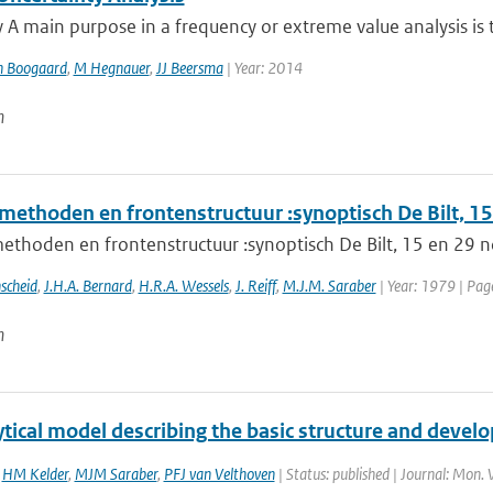
 main purpose in a frequency or extreme value analysis is t
n Boogaard
,
M Hegnauer
,
JJ Beersma
| Year: 2014
n
methoden en frontenstructuur :synoptisch De Bilt, 
ethoden en frontenstructuur :synoptisch De Bilt, 15 en 29
scheid
,
J.H.A. Bernard
,
H.R.A. Wessels
,
J. Reiff
,
M.J.M. Saraber
| Year: 1979 | Pag
n
tical model describing the basic structure and devel
,
HM Kelder
,
MJM Saraber
,
PFJ van Velthoven
| Status: published | Journal: Mon. 