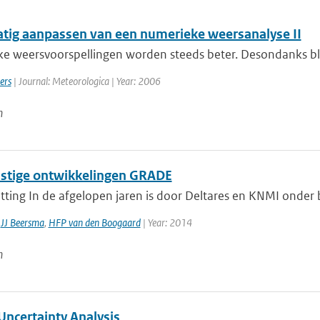
ig aanpassen van een numerieke weersanalyse II
e weersvoorspellingen worden steeds beter. Desondanks blijf
ers
| Journal: Meteorologica | Year: 2006
n
tige ontwikkelingen GRADE
ting In de afgelopen jaren is door Deltares en KNMI onder
,
JJ Beersma
,
HFP van den Boogaard
| Year: 2014
n
ncertainty Analysis