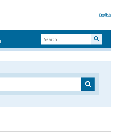
English
I