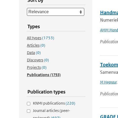
Sort by
Handmat
Numeriek
Types
AMM Mand
All types
(1753)
Publicatio
Articles
(0)
Data
(0)
Discovers
(0)
Toekoms
Projects
(0)
Samenvat
Publications
(1753)
M Hegnaur
Publication types
Publicatio
KNMI publications
(220)
Journal articles (peer-
GRADE U
reviewed)
(697)