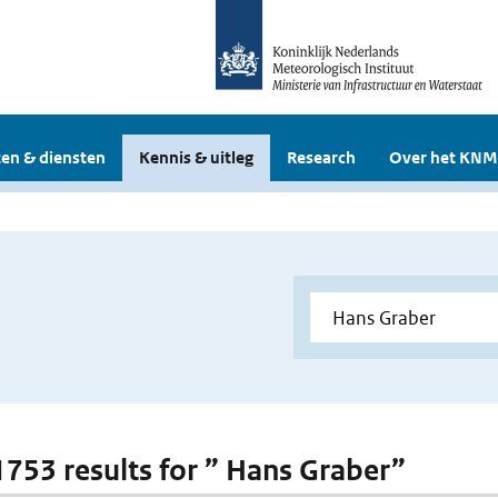
en & diensten
Kennis & uitleg
Research
Over het KNM
 1753 results for ” Hans Graber”