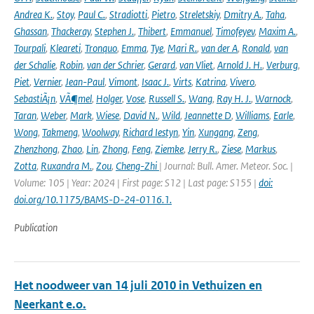
Andrea K.
,
Stoy
,
Paul C.
,
Stradiotti
,
Pietro
,
Streletskiy
,
Dmitry A.
,
Taha
,
Ghassan
,
Thackeray
,
Stephen J.
,
Thibert
,
Emmanuel
,
Timofeyev
,
Maxim A.
,
Tourpali
,
Kleareti
,
Tronquo
,
Emma
,
Tye
,
Mari R.
,
van der A
,
Ronald
,
van
der Schalie
,
Robin
,
van der Schrier
,
Gerard
,
van Vliet
,
Arnold J. H.
,
Verburg
,
Piet
,
Vernier
,
Jean-Paul
,
Vimont
,
Isaac J.
,
Virts
,
Katrina
,
Vivero
,
SebastiÃ¡n
,
VÃ¶mel
,
Holger
,
Vose
,
Russell S.
,
Wang
,
Ray H. J.
,
Warnock
,
Taran
,
Weber
,
Mark
,
Wiese
,
David N.
,
Wild
,
Jeannette D
,
Williams
,
Earle
,
Wong
,
Takmeng
,
Woolway
,
Richard Iestyn
,
Yin
,
Xungang
,
Zeng
,
Zhenzhong
,
Zhao
,
Lin
,
Zhong
,
Feng
,
Ziemke
,
Jerry R.
,
Ziese
,
Markus
,
Zotta
,
Ruxandra M.
,
Zou
,
Cheng-Zhi
| Journal: Bull. Amer. Meteor. Soc. |
Volume: 105 | Year: 2024 | First page: S12 | Last page: S155 |
doi:
doi.org/10.1175/BAMS-D-24-0116.1.
Publication
Het noodweer van 14 juli 2010 in Vethuizen en
Neerkant e.o.