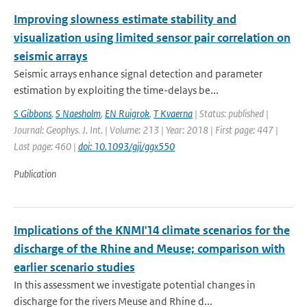
Improving slowness estimate stability and
visualization using limited sensor pair correlation on
seismic arrays
Seismic arrays enhance signal detection and parameter
estimation by exploiting the time-delays be...
S Gibbons
,
S Naesholm
,
EN Ruigrok
,
T Kvaerna
| Status: published |
Journal: Geophys. J. Int. | Volume: 213 | Year: 2018 | First page: 447 |
Last page: 460 |
doi: 10.1093/gji/ggx550
Publication
Implications of the KNMI'14 climate scenarios for the
discharge of the Rhine and Meuse; comparison with
earlier scenario studies
In this assessment we investigate potential changes in
discharge for the rivers Meuse and Rhine d...