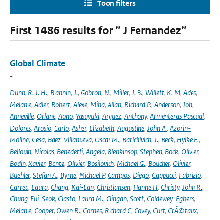
Toon filters
First 1486 results for ” J Fernandez”
Global Climate
-
Dunn
,
R. J. H.
,
Blannin
,
J.
,
Gobron
,
N.
,
Miller
,
J. B.
,
Willett
,
K. M
,
Ades
,
Melanie
,
Adler
,
Robert
,
Alexe
,
Miha
,
Allan
,
Richard P.
,
Anderson
,
Joh
,
Anneville
,
Orlane
,
Aono
,
Yasuyuki
,
Arguez
,
Anthony
,
Armenteras Pascual
,
Dolores
,
Arosio
,
Carlo
,
Asher
,
Elizabeth
,
Augustine
,
John A.
,
Azorin-
Molina
,
Cesa
,
Baez-Villanueva
,
Oscar M.
,
Barichivich
,
J.
,
Beck
,
Hylke E.
,
Bellouin
,
Nicolas
,
Benedetti
,
Angela
,
Blenkinsop
,
Stephen
,
Bock
,
Olivier
,
Bodin
,
Xavier
,
Bonte
,
Olivier
,
Bosilovich
,
Michael G.
,
Boucher
,
Olivier
,
Buehler
,
Stefan A.
,
Byrne
,
Michael P
,
Campos
,
Diego
,
Cappucci
,
Fabrizio
,
Carrea
,
Laura
,
Chang
,
Kai-Lan
,
Christiansen
,
Hanne H
,
Christy
,
John R.
,
Chung
,
Eui-Seok
,
Ciasto
,
Laura M.
,
Clingan
,
Scott
,
Coldewey-Egbers
,
Melanie
,
Cooper
,
Owen R.
,
Cornes
,
Richard C
,
Covey
,
Curt
,
CrÃ©taux
,