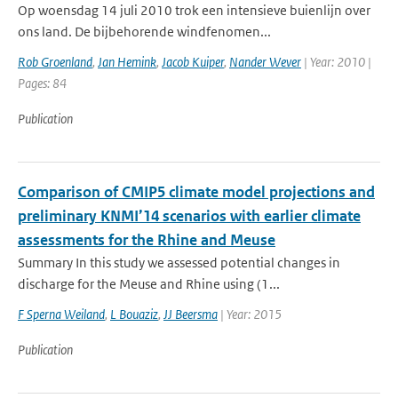
Op woensdag 14 juli 2010 trok een intensieve buienlijn over
ons land. De bijbehorende windfenomen...
Rob Groenland
,
Jan Hemink
,
Jacob Kuiper
,
Nander Wever
| Year: 2010 |
Pages: 84
Publication
Comparison of CMIP5 climate model projections and
preliminary KNMI’14 scenarios with earlier climate
assessments for the Rhine and Meuse
Summary In this study we assessed potential changes in
discharge for the Meuse and Rhine using (1...
F Sperna Weiland
,
L Bouaziz
,
JJ Beersma
| Year: 2015
Publication