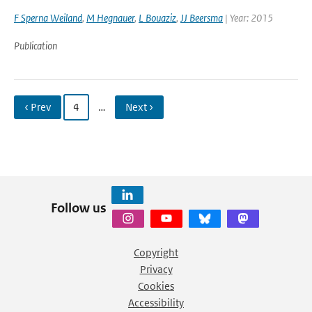
F Sperna Weiland
,
M Hegnauer
,
L Bouaziz
,
JJ Beersma
| Year: 2015
Publication
‹ Prev
4
…
Next ›
Follow us
Copyright
Privacy
Cookies
Accessibility