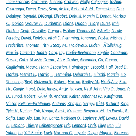
Jean-Francois
,
Crimmins
,
Theresa
,
Crotwell
,
Molly
,
Culpepper
,
Joshua
,
Cusicanqui
,
Diego
,
Davis
,
Sean
,
de Jeu
,
Richard A. M.
,
Degenstein
,
Dou
,
Delaloye
,
Reynald
,
DiGangi
,
Elizabet
,
Dokulil
,
Martin T.
,
Donat
,
Markus
G.
,
Dorigo
,
Wouter A.
,
Duchemin
,
Diane
,
Dugan
,
Hilary
,
Durre
,
Imk
,
Dutton
,
Geoff
,
Duveiller
,
Gregory
,
Estilow
,
Thomas W.
,
Estrella
,
Nicole
,
Fereday
,
David
,
Fioletov
,
Vitali E.
,
Flemming
,
Johannes
,
Foster
,
Michael J.
,
Frederikse
,
Thomas
,
Frith
,
Stacey M.
,
Froidevaux
,
Lucien
,
FÃ¼llekrug
,
Martin
,
Garforth
,
Judith
,
Garg
,
Jay
,
Godin-Beekmann
,
Sophie
,
Goodman
,
Steven
,
Goto
,
Atsushi
,
Grimm
,
Alice
,
Gruber
,
Alexander
,
Gu
,
Guojun
,
Guglielmin
,
Mauro
,
Hahn
,
Sebastian
,
Haimberger
,
Leopold
,
Hall
,
Brad D.
,
Harlan
,
Merritt E.
,
Harris
,
I.
,
Hemming
,
Deborah L.
,
Hirschi
,
Martin
,
Ho
,
Shu-peng (Ben)
,
Holzworth
,
Robert
,
Horton
,
Radley M.
,
HrbÃ¡Äek
,
Filip
,
Hu
,
Guojie
,
Hurst
,
Dale
,
Inness
,
Antje
,
Isaksen
,
Ketil
,
John
,
Viju O.
,
Jones
,
P.
D.
,
Junod
,
Robert
,
KÃ¤Ã¤b
,
Andreas
,
Kaiser
,
Johannes W.
,
Kaufmann
,
Viktor
,
Kellerer-Pirklbauer
,
Andreas
,
Khaykin
,
Sergey
,
Kidd
,
Richard
,
King
,
Tyler V.
,
Kipling
,
Zak
,
Koppa
,
Akash
,
Kraemer
,
Benjamin M.
,
La Fuente
,
R.
Sofia
,
Laas
,
Alo
,
Lan
,
Xin
,
Lantz
,
Kathleen O.
,
Lapierre
,
Jeff
,
Lavers
,
David
A.
,
Leblanc
,
Thierry
,
Leibensperger
,
Eric
,
Lennard
,
Chris
,
Liley
,
Ben
,
Liu
,
Yakun
,
Lo
,
Y. T. Eunice
,
Loeb
,
Norman G.
,
Loyola
,
Diego
,
Magnin
,
Florence
,