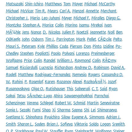
Matsuzaki
,
Shin-Ichiro
,
Matthews
,
Tom
,
Mayer
,
Michael
,
McCarthy
,
Michael
,
McVicar
,
Tim R.
,
Mears
,
Carl A.
,
Menzel
,
Annette
,
Merchant
,
Christopher J.
,
Merio
,
Leo-Juhani
,
Meyer
,
Michael F.
,
Miralles
,
Diego G.
,
Montzka
,
Stephan A.
,
Morice
,
Colin
,
Morino
,
Isamu
,
Mrekaj
,
Ivan
,
MÃ¼hle
,
Jens
,
Nance
,
D.
,
Nicolas
,
Julien P.
,
Noetzli
,
Jeannette
,
Noll
,
Ben
,
OâKeefe
,
John
,
Osborn
,
Tim J.
,
Parrington
,
Mark
,
Pellet
,
CÃ©cile
,
Pelto
,
Mauri S.
,
Petersen
,
Kyle
,
Phillips
,
Coda
,
Pierson
,
Don
,
Pinto
,
Izidine
,
Po-
Chedley
,
Stephen
,
Pogliotti
,
Paolo
,
Polvani
,
Lorenzo
,
Preimesberger
,
Wolfgang
,
Price
,
Colin
,
Randel
,
William J.
,
Raymond
,
Colin
,
RÃ©my
,
Samuel
,
Ricciardulli
,
Lucrezia
,
Richardson
,
Andrew D.
,
Robinson
,
David A.
,
Rodell
,
Matthew
,
Rodriguez-Fernandez
,
Nemesio
,
Rogers
,
Cassandra D.
W.
,
Rohini
,
P.
,
Rosenlof
,
Karen
,
Rozanov
,
Alexei
,
RozkoÅ¡nÃ½
,
Jozef
,
Rusanovskaya
,
Olga O.
,
Rutishauser
,
This
,
Sabeerali
,
C. T.
,
Said
,
Ryan
,
Sakai
,
Tetsu
,
SÃ¡nchez-Lugo
,
Ahira
,
Sawaengphokhai
,
Parnchai
,
Schenzinger
,
Verena
,
Schlegel
,
Robert W.
,
Schmid
,
Martin
,
Seneviratne
,
Sonia I.
,
Sezaki
,
Fumi
,
Shao
,
Xi
,
Sharma
,
Sapna
,
Shi
,
Lei
,
Shimaraeva
,
Svetlana V.
,
Shinohara
,
Ryuichiro
,
Silow
,
Eugene A.
,
Simmons
,
Adrian J.
,
Smith
,
Sharon L.
,
Soden
,
Brian J.
,
Sofieva
,
Viktoria
,
Soldo
,
Logan
,
Sreejith
,
O. P.
,
Stackhouse
,
Paul W.
,
Stauffer
,
Ryan
,
Steinbrecht
,
Wolfgang
,
Steiner
,