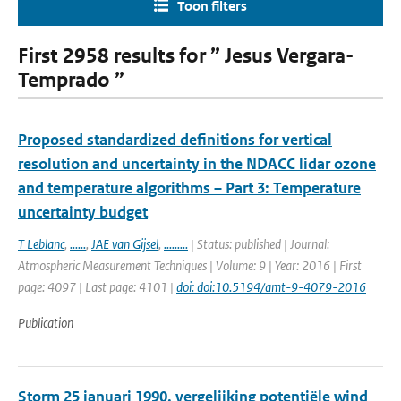
Toon filters
First 2958 results for ” Jesus Vergara-
Temprado ”
Proposed standardized definitions for vertical
resolution and uncertainty in the NDACC lidar ozone
and temperature algorithms – Part 3: Temperature
uncertainty budget
T Leblanc
,
......
,
JAE van Gijsel
,
.........
| Status: published | Journal:
Atmospheric Measurement Techniques | Volume: 9 | Year: 2016 | First
page: 4097 | Last page: 4101 |
doi: doi:10.5194/amt-9-4079-2016
Publication
Storm 25 januari 1990, vergelijking potentiële wind