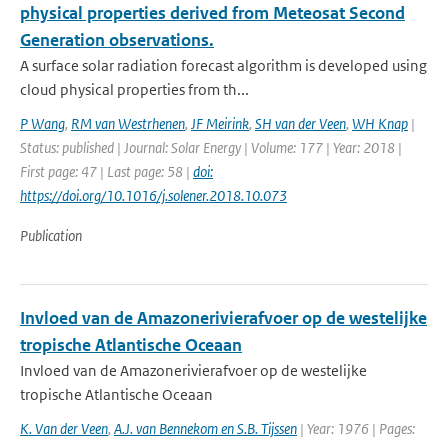
physical properties derived from Meteosat Second
Generation observations.
A surface solar radiation forecast algorithm is developed using
cloud physical properties from th...
P Wang
,
RM van Westrhenen
,
JF Meirink
,
SH van der Veen
,
WH Knap
|
Status: published | Journal: Solar Energy | Volume: 177 | Year: 2018 |
First page: 47 | Last page: 58 |
doi:
https://doi.org/10.1016/j.solener.2018.10.073
Publication
Invloed van de Amazonerivierafvoer op de westelijke
tropische Atlantische Oceaan
Invloed van de Amazonerivierafvoer op de westelijke
tropische Atlantische Oceaan
K. Van der Veen
,
A.J. van Bennekom en S.B. Tijssen
| Year: 1976 | Pages: