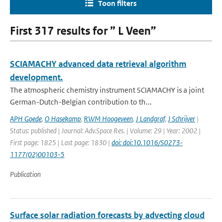
Toon filters
First 317 results for ” L Veen”
SCIAMACHY advanced data retrieval algorithm
development.
The atmospheric chemistry instrument SCIAMACHY is a joint
German-Dutch-Belgian contribution to th...
APH Goede
,
O Hasekamp
,
RWM Hoogeveen
,
J Landgraf
,
J Schrijver
|
Status: published | Journal: Adv.Space Res. | Volume: 29 | Year: 2002 |
First page: 1825 | Last page: 1830 |
doi: doi:10.1016/S0273-
1177(02)00103-5
Publication
Surface solar radiation forecasts by advecting cloud