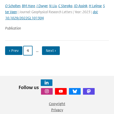
O Scholten
,
BM Hare
,
J Dwyer
,
N Liu
,
C Sterpka
,
JD Assink
,
H Leijnse
,
S
ter Veen
| Journal: Geophysical Research Letters | Year: 2023 |
doi:
10.1029/2022GL101304
Publication
‹ Prev
4
…
Next ›
Follow us
Copyright
Privacy