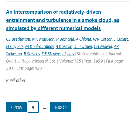
An intercomparison of radiatively-driven
entrainment and turbulence in a smoke cloud, as
simulated by different numerical models
CS Bretherton
,
MK Macvean
,
P Bechtold
,
A Chlond
,
WR Cotton
,
J Cuxart
,
H Cuypers
,
M Khairoutdinov
,
B Kosovic
,
D Lewellen
,
CH Moeng
,
AP
Siebesma
,
B Stevens
,
DE Stevens
,
I Sykes
| Status: published | Journal:
Quart. J. Royal Meteorol. Soc. | Volume: 125 | Year: 1999 | First page:
391 | Last page: 423
Publication
‹ Prev
4
…
Next ›