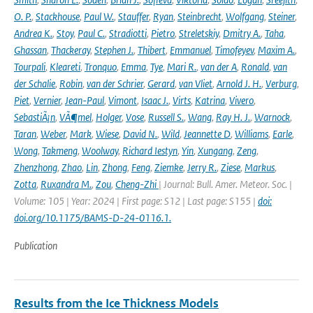
O. P.
,
Stackhouse
,
Paul W.
,
Stauffer
,
Ryan
,
Steinbrecht
,
Wolfgang
,
Steiner
,
Andrea K.
,
Stoy
,
Paul C.
,
Stradiotti
,
Pietro
,
Streletskiy
,
Dmitry A.
,
Taha
,
Ghassan
,
Thackeray
,
Stephen J.
,
Thibert
,
Emmanuel
,
Timofeyev
,
Maxim A.
,
Tourpali
,
Kleareti
,
Tronquo
,
Emma
,
Tye
,
Mari R.
,
van der A
,
Ronald
,
van
der Schalie
,
Robin
,
van der Schrier
,
Gerard
,
van Vliet
,
Arnold J. H.
,
Verburg
,
Piet
,
Vernier
,
Jean-Paul
,
Vimont
,
Isaac J.
,
Virts
,
Katrina
,
Vivero
,
SebastiÃ¡n
,
VÃ¶mel
,
Holger
,
Vose
,
Russell S.
,
Wang
,
Ray H. J.
,
Warnock
,
Taran
,
Weber
,
Mark
,
Wiese
,
David N.
,
Wild
,
Jeannette D
,
Williams
,
Earle
,
Wong
,
Takmeng
,
Woolway
,
Richard Iestyn
,
Yin
,
Xungang
,
Zeng
,
Zhenzhong
,
Zhao
,
Lin
,
Zhong
,
Feng
,
Ziemke
,
Jerry R.
,
Ziese
,
Markus
,
Zotta
,
Ruxandra M.
,
Zou
,
Cheng-Zhi
| Journal: Bull. Amer. Meteor. Soc. |
Volume: 105 | Year: 2024 | First page: S12 | Last page: S155 |
doi:
doi.org/10.1175/BAMS-D-24-0116.1.
Publication
Results from the Ice Thickness Models