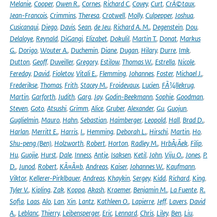
Melanie
,
Cooper
,
Owen R.
,
Cornes
,
Richard C
,
Covey
,
Curt
,
CrÃ©taux
,
Jean-Francois
,
Crimmins
,
Theresa
,
Crotwell
,
Molly
,
Culpepper
,
Joshua
,
Cusicanqui
,
Diego
,
Davis
,
Sean
,
de Jeu
,
Richard A. M.
,
Degenstein
,
Dou
,
Delaloye
,
Reynald
,
DiGangi
,
Elizabet
,
Dokulil
,
Martin T.
,
Donat
,
Markus
G.
,
Dorigo
,
Wouter A.
,
Duchemin
,
Diane
,
Dugan
,
Hilary
,
Durre
,
Imk
,
Dutton
,
Geoff
,
Duveiller
,
Gregory
,
Estilow
,
Thomas W.
,
Estrella
,
Nicole
,
Fereday
,
David
,
Fioletov
,
Vitali E.
,
Flemming
,
Johannes
,
Foster
,
Michael J.
,
Frederikse
,
Thomas
,
Frith
,
Stacey M.
,
Froidevaux
,
Lucien
,
FÃ¼llekrug
,
Martin
,
Garforth
,
Judith
,
Garg
,
Jay
,
Godin-Beekmann
,
Sophie
,
Goodman
,
Steven
,
Goto
,
Atsushi
,
Grimm
,
Alice
,
Gruber
,
Alexander
,
Gu
,
Guojun
,
Guglielmin
,
Mauro
,
Hahn
,
Sebastian
,
Haimberger
,
Leopold
,
Hall
,
Brad D.
,
Harlan
,
Merritt E.
,
Harris
,
I.
,
Hemming
,
Deborah L.
,
Hirschi
,
Martin
,
Ho
,
Shu-peng (Ben)
,
Holzworth
,
Robert
,
Horton
,
Radley M.
,
HrbÃ¡Äek
,
Filip
,
Hu
,
Guojie
,
Hurst
,
Dale
,
Inness
,
Antje
,
Isaksen
,
Ketil
,
John
,
Viju O.
,
Jones
,
P.
D.
,
Junod
,
Robert
,
KÃ¤Ã¤b
,
Andreas
,
Kaiser
,
Johannes W.
,
Kaufmann
,
Viktor
,
Kellerer-Pirklbauer
,
Andreas
,
Khaykin
,
Sergey
,
Kidd
,
Richard
,
King
,
Tyler V.
,
Kipling
,
Zak
,
Koppa
,
Akash
,
Kraemer
,
Benjamin M.
,
La Fuente
,
R.
Sofia
,
Laas
,
Alo
,
Lan
,
Xin
,
Lantz
,
Kathleen O.
,
Lapierre
,
Jeff
,
Lavers
,
David
A.
,
Leblanc
,
Thierry
,
Leibensperger
,
Eric
,
Lennard
,
Chris
,
Liley
,
Ben
,
Liu
,