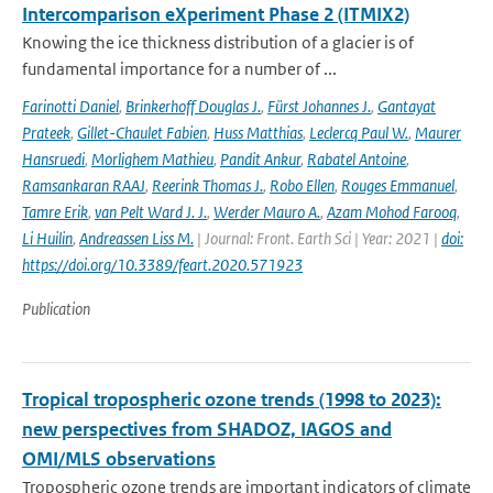
Intercomparison eXperiment Phase 2 (ITMIX2)
Knowing the ice thickness distribution of a glacier is of
fundamental importance for a number of ...
Farinotti Daniel
,
Brinkerhoff Douglas J.
,
Fürst Johannes J.
,
Gantayat
Prateek
,
Gillet-Chaulet Fabien
,
Huss Matthias
,
Leclercq Paul W.
,
Maurer
Hansruedi
,
Morlighem Mathieu
,
Pandit Ankur
,
Rabatel Antoine
,
Ramsankaran RAAJ
,
Reerink Thomas J.
,
Robo Ellen
,
Rouges Emmanuel
,
Tamre Erik
,
van Pelt Ward J. J.
,
Werder Mauro A.
,
Azam Mohod Farooq
,
Li Huilin
,
Andreassen Liss M.
| Journal: Front. Earth Sci | Year: 2021 |
doi:
https://doi.org/10.3389/feart.2020.571923
Publication
Tropical tropospheric ozone trends (1998 to 2023):
new perspectives from SHADOZ, IAGOS and
OMI/MLS observations
Tropospheric ozone trends are important indicators of climate