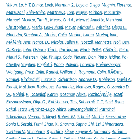
Yakun
,
Lo
,
Y. T. Eunice
,
Loeb
,
Norman G.
,
Loyola
,
Diego
,
Magnin
,
Florence
,
Matsuzaki
,
Shin-Ichiro
,
Matthews
,
Tom
,
Mayer
,
Michael
,
McCarthy
,
Michael
,
McVicar
,
Tim R.
,
Mears
,
Carl A.
,
Menzel
,
Annette
,
Merchant
,
Christopher J.
,
Merio
,
Leo-Juhani
,
Meyer
,
Michael F.
,
Miralles
,
Diego G.
,
Montzka
,
Stephan A.
,
Morice
,
Colin
,
Morino
,
Isamu
,
Mrekaj
,
Ivan
,
MÃ¼hle
,
Jens
,
Nance
,
D.
,
Nicolas
,
Julien P.
,
Noetzli
,
Jeannette
,
Noll
,
Ben
,
OâKeefe
,
John
,
Osborn
,
Tim J.
,
Parrington
,
Mark
,
Pellet
,
CÃ©cile
,
Pelto
,
Mauri S.
,
Petersen
,
Kyle
,
Phillips
,
Coda
,
Pierson
,
Don
,
Pinto
,
Izidine
,
Po-
Chedley
,
Stephen
,
Pogliotti
,
Paolo
,
Polvani
,
Lorenzo
,
Preimesberger
,
Wolfgang
,
Price
,
Colin
,
Randel
,
William J.
,
Raymond
,
Colin
,
RÃ©my
,
Samuel
,
Ricciardulli
,
Lucrezia
,
Richardson
,
Andrew D.
,
Robinson
,
David A.
,
Rodell
,
Matthew
,
Rodriguez-Fernandez
,
Nemesio
,
Rogers
,
Cassandra D.
W.
,
Rohini
,
P.
,
Rosenlof
,
Karen
,
Rozanov
,
Alexei
,
RozkoÅ¡nÃ½
,
Jozef
,
Rusanovskaya
,
Olga O.
,
Rutishauser
,
This
,
Sabeerali
,
C. T.
,
Said
,
Ryan
,
Sakai
,
Tetsu
,
SÃ¡nchez-Lugo
,
Ahira
,
Sawaengphokhai
,
Parnchai
,
Schenzinger
,
Verena
,
Schlegel
,
Robert W.
,
Schmid
,
Martin
,
Seneviratne
,
Sonia I.
,
Sezaki
,
Fumi
,
Shao
,
Xi
,
Sharma
,
Sapna
,
Shi
,
Lei
,
Shimaraeva
,
Svetlana V.
,
Shinohara
,
Ryuichiro
,
Silow
,
Eugene A.
,
Simmons
,
Adrian J.
,
Smith
,
Sharon L.
,
Soden
,
Brian J.
,
Sofieva
,
Viktoria
,
Soldo
,
Logan
,
Sreejith
,