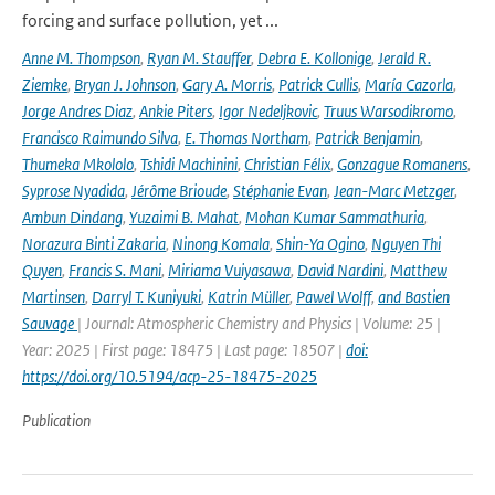
forcing and surface pollution, yet ...
Anne M. Thompson
,
Ryan M. Stauffer
,
Debra E. Kollonige
,
Jerald R.
Ziemke
,
Bryan J. Johnson
,
Gary A. Morris
,
Patrick Cullis
,
María Cazorla
,
Jorge Andres Diaz
,
Ankie Piters
,
Igor Nedeljkovic
,
Truus Warsodikromo
,
Francisco Raimundo Silva
,
E. Thomas Northam
,
Patrick Benjamin
,
Thumeka Mkololo
,
Tshidi Machinini
,
Christian Félix
,
Gonzague Romanens
,
Syprose Nyadida
,
Jérôme Brioude
,
Stéphanie Evan
,
Jean-Marc Metzger
,
Ambun Dindang
,
Yuzaimi B. Mahat
,
Mohan Kumar Sammathuria
,
Norazura Binti Zakaria
,
Ninong Komala
,
Shin-Ya Ogino
,
Nguyen Thi
Quyen
,
Francis S. Mani
,
Miriama Vuiyasawa
,
David Nardini
,
Matthew
Martinsen
,
Darryl T. Kuniyuki
,
Katrin Müller
,
Pawel Wolff
,
and Bastien
Sauvage
| Journal: Atmospheric Chemistry and Physics | Volume: 25 |
Year: 2025 | First page: 18475 | Last page: 18507 |
doi:
https://doi.org/10.5194/acp-25-18475-2025
Publication