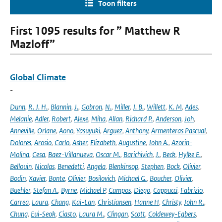
Toon filters
First 1095 results for ” Matthew R
Mazloff”
Global Climate
-
Dunn
,
R. J. H.
,
Blannin
,
J.
,
Gobron
,
N.
,
Miller
,
J. B.
,
Willett
,
K. M
,
Ades
,
Melanie
,
Adler
,
Robert
,
Alexe
,
Miha
,
Allan
,
Richard P.
,
Anderson
,
Joh
,
Anneville
,
Orlane
,
Aono
,
Yasuyuki
,
Arguez
,
Anthony
,
Armenteras Pascual
,
Dolores
,
Arosio
,
Carlo
,
Asher
,
Elizabeth
,
Augustine
,
John A.
,
Azorin-
Molina
,
Cesa
,
Baez-Villanueva
,
Oscar M.
,
Barichivich
,
J.
,
Beck
,
Hylke E.
,
Bellouin
,
Nicolas
,
Benedetti
,
Angela
,
Blenkinsop
,
Stephen
,
Bock
,
Olivier
,
Bodin
,
Xavier
,
Bonte
,
Olivier
,
Bosilovich
,
Michael G.
,
Boucher
,
Olivier
,
Buehler
,
Stefan A.
,
Byrne
,
Michael P
,
Campos
,
Diego
,
Cappucci
,
Fabrizio
,
Carrea
,
Laura
,
Chang
,
Kai-Lan
,
Christiansen
,
Hanne H
,
Christy
,
John R.
,
Chung
,
Eui-Seok
,
Ciasto
,
Laura M.
,
Clingan
,
Scott
,
Coldewey-Egbers
,