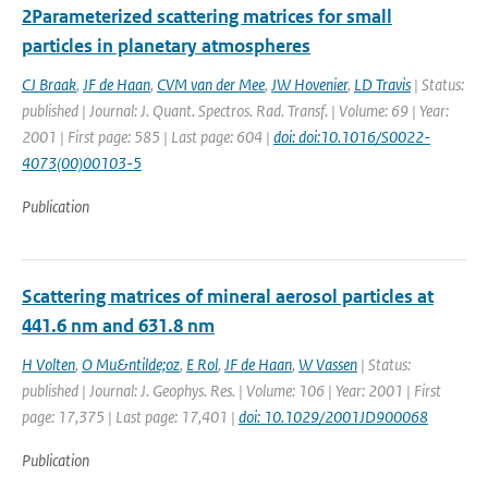
2Parameterized scattering matrices for small
particles in planetary atmospheres
CJ Braak
,
JF de Haan
,
CVM van der Mee
,
JW Hovenier
,
LD Travis
| Status:
published | Journal: J. Quant. Spectros. Rad. Transf. | Volume: 69 | Year:
2001 | First page: 585 | Last page: 604 |
doi: doi:10.1016/S0022-
4073(00)00103-5
Publication
Scattering matrices of mineral aerosol particles at
441.6 nm and 631.8 nm
H Volten
,
O Mu&ntilde;oz
,
E Rol
,
JF de Haan
,
W Vassen
| Status:
published | Journal: J. Geophys. Res. | Volume: 106 | Year: 2001 | First
page: 17,375 | Last page: 17,401 |
doi: 10.1029/2001JD900068
Publication