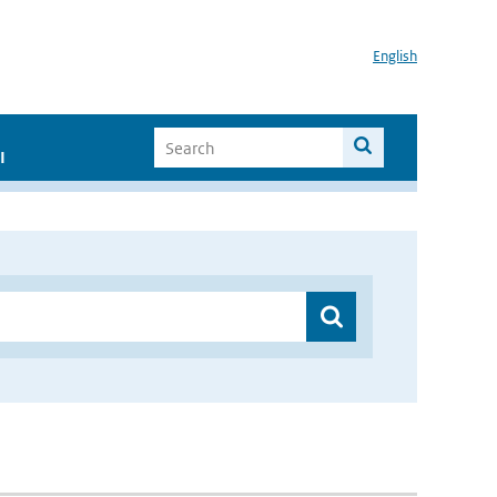
English
I