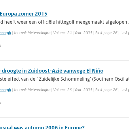
n Europa zomer 2015
 heeft weer een officiële hittegolf meegemaakt afgelopen zom
enborgh
| Journal: Meteorologica | Volume: 24 | Year: 2015 | First page: 26 | Last
n
 droogte in Zuidoost-Azië vanwege El Niño
ste effect van de `Zuidelijke Schommeling’ (Southern Oscilla
enborgh
| Journal: Meteorologica | Volume: 26 | Year: 2015 | First page: 26 | Last
n
sual was autumn 2006 in Europe?