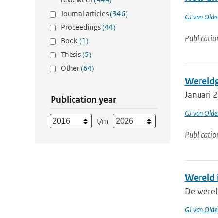
Journal articles
(346)
GJ van Old
Proceedings
(44)
Publicatio
Book
(1)
Thesis
(5)
Other
(64)
Wereldg
Januari 
Publication year
GJ van Old
t/m
Publicatio
Wereld 
De werel
GJ van Old