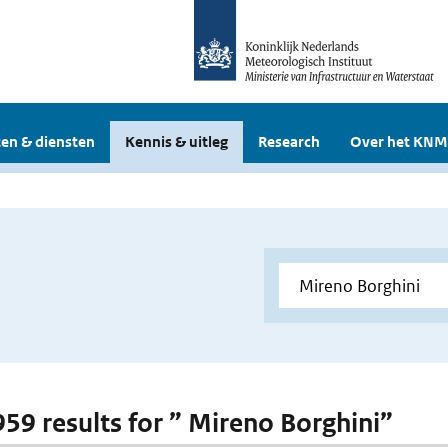
en & diensten
Kennis & uitleg
Research
Over het KNM
 959 results for ” Mireno Borghini”