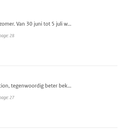
er. Van 30 juni tot 5 juli w...
 page: 28
tion, tegenwoordig beter bek...
 page: 27