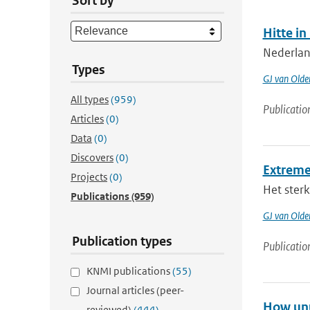
Sort by
Hitte i
Nederland
Types
GJ van Old
All types
(959)
Publicatio
Articles
(0)
Data
(0)
Discovers
(0)
Extreme
Projects
(0)
Het sterk
Publications
(959)
GJ van Old
Publication types
Publicatio
KNMI publications
(55)
Journal articles (peer-
How unu
reviewed)
(444)