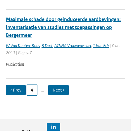
Maximale schade door geinduceerde aardbevingen:
inventarisatie van studies met toepassingen op
Bergermeer
W Van Kanten-Roos
,
B Dost
,
ACWM Vrouwenvelder
,
T Van Eck
| Year:
2011 | Pages: 7
Publication
‹ Prev
4
…
Next ›