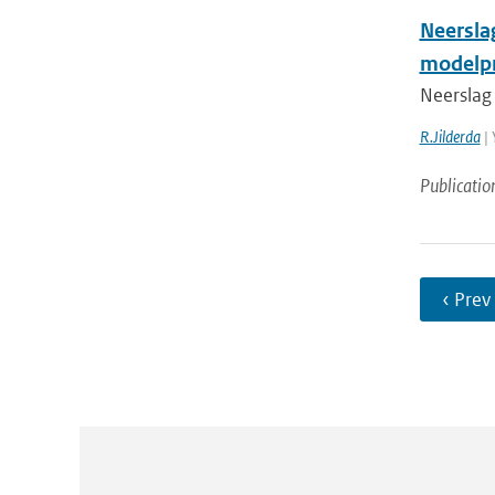
Neersla
modelp
Neerslag
R.Jilderda
| 
Publicatio
‹ Prev