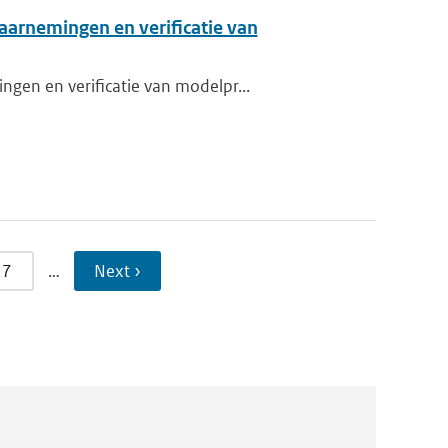
aarnemingen en verificatie van
gen en verificatie van modelpr...
7
…
Next ›