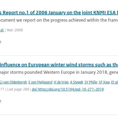
s Report no.1 of 2006 January on the joint KNMI ESA
ocument we report on the progress achieved within the fram
 al.
| Year: 2006
n
nfluence on European winter wind storms such as th
major storms pounded Western Europe in January 2018, gener
GJ van Oldenborgh
,
E van Meijgaard
,
H de Vries
,
A Stepek
,
SY Philip
,
SF Kew
,
Et al
271 | Last page: 286 |
doi: https://doi.org/10.5194/esd-10-271-2019
n