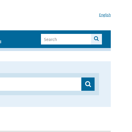
English
I