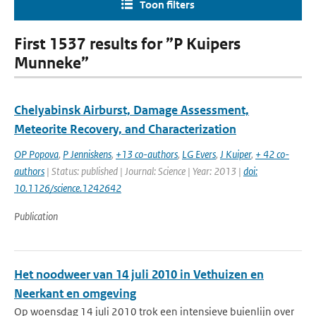
Toon filters
First 1537 results for ”P Kuipers
Munneke”
Chelyabinsk Airburst, Damage Assessment,
Meteorite Recovery, and Characterization
OP Popova
,
P Jenniskens
,
+13 co-authors
,
LG Evers
,
J Kuiper
,
+ 42 co-
authors
| Status: published | Journal: Science | Year: 2013 |
doi:
10.1126/science.1242642
Publication
Het noodweer van 14 juli 2010 in Vethuizen en
Neerkant en omgeving
Op woensdag 14 juli 2010 trok een intensieve buienlijn over