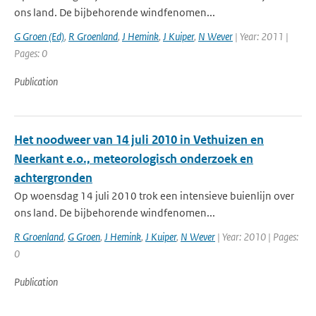
ons land. De bijbehorende windfenomen...
G Groen (Ed)
,
R Groenland
,
J Hemink
,
J Kuiper
,
N Wever
| Year: 2011 |
Pages: 0
Publication
Het noodweer van 14 juli 2010 in Vethuizen en
Neerkant e.o., meteorologisch onderzoek en
achtergronden
Op woensdag 14 juli 2010 trok een intensieve buienlijn over
ons land. De bijbehorende windfenomen...
R Groenland
,
G Groen
,
J Hemink
,
J Kuiper
,
N Wever
| Year: 2010 | Pages:
0
Publication