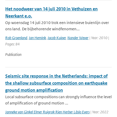
Het noodweer van 14 juli 2010 in Vethuizen en
Neerkant e.o.
Op woensdag 14 juli 2010 trok een intensieve buienlijn over
ons land. De bijbehorende windfenomen...
Rob Groenland
,
Jan Hemink
,
Jacob Kuiper
,
Nander Wever
| Year: 2010 |
Pages: 84
Publication
Seismic site response in the Netherlands: impact of
the shallow subsurface composition on earthquake
ground motion amplification
Local subsurface compositions can strongly influence the level
of amplification of ground motion ...
Janneke van Ginkel Elmer Ruigrok Rien Herber Läslo Evers
| Year: 2022