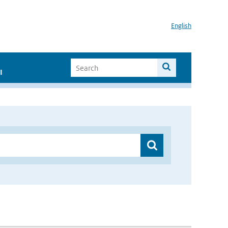
English
I