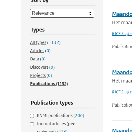
Sort by
Maandov
Het maan
Types
RJCF Sluijte
All types
(1132)
Publicatio
Articles
(0)
Data
(0)
Discovers
(0)
Maandov
Projects
(0)
Het maan
Publications
(1132)
RJCF Sluijte
Publication types
Publicatio
KNMI publications
(206)
Journal articles (peer-
Maandov
reviewed)
(426)