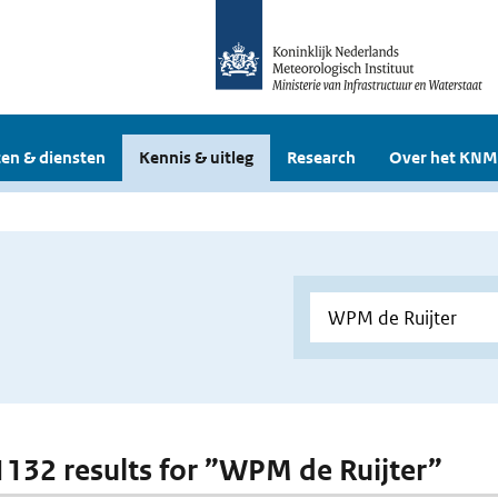
en & diensten
Kennis & uitleg
Research
Over het KNM
 1132 results for ”WPM de Ruijter”