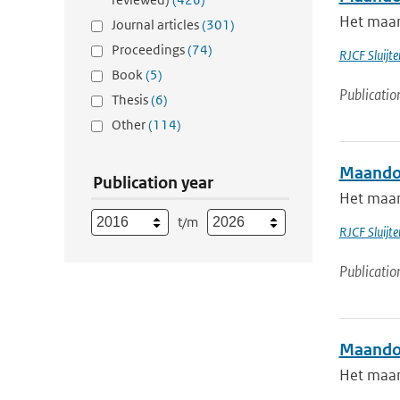
Het maan
Journal articles
(301)
Proceedings
(74)
RJCF Sluijte
Book
(5)
Publicatio
Thesis
(6)
Other
(114)
Maandov
Publication year
Het maan
t/m
RJCF Sluijte
Publicatio
Maandov
Het maan