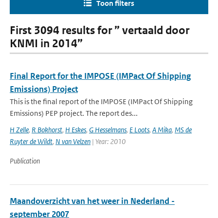
Toon filters
First 3094 results for ” vertaald door
KNMI in 2014”
Final Report for the IMPOSE (IMPact Of Shipping
Emissions) Project
This is the final report of the IMPOSE (IMPact Of Shipping
Emissions) PEP project. The report des...
H Zelle
,
R Bokhorst
,
H Eskes
,
G Hesselmans
,
E Loots
,
A Mika
,
MS de
Ruyter de Wildt
,
N van Velzen
| Year: 2010
Publication
Maandoverzicht van het weer in Nederland -
september 2007