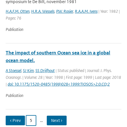
symposium te De Bilt, november 1981
H.A.F.M. Otten
,
H.R.A. Wessels
,
P.W. Rosier
,
R.A.A.M. Ivens
| Year: 1982 |
Pages: 76
Publication
The impact of southern Ocean sea ice in a global
ocean model.
A Stoessel
,
SJ Kim
,
SS Drijfhout
| Status: published | Journal: J. Phys.
Oceanogr. | Volume: 28 | Year: 1998 | First page: 1999 | Last page: 2018
|
doi: 10.1175/1520-0485(1998)028<1999:TIOSOS>2.0.CO;2
Publication
‹ Prev
5
…
Next ›