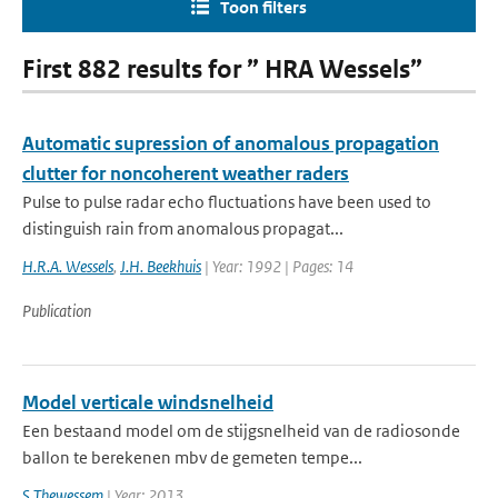
Toon filters
First 882 results for ” HRA Wessels”
Automatic supression of anomalous propagation
clutter for noncoherent weather raders
Pulse to pulse radar echo fluctuations have been used to
distinguish rain from anomalous propagat...
H.R.A. Wessels
,
J.H. Beekhuis
| Year: 1992 | Pages: 14
Publication
Model verticale windsnelheid
Een bestaand model om de stijgsnelheid van de radiosonde
ballon te berekenen mbv de gemeten tempe...
S Thewessem
| Year: 2013