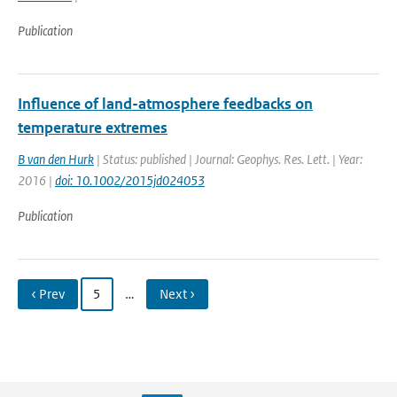
Publication
Influence of land-atmosphere feedbacks on
temperature extremes
B van den Hurk
| Status: published | Journal: Geophys. Res. Lett. | Year:
2016 |
doi: 10.1002/2015jd024053
Publication
‹ Prev
5
…
Next ›