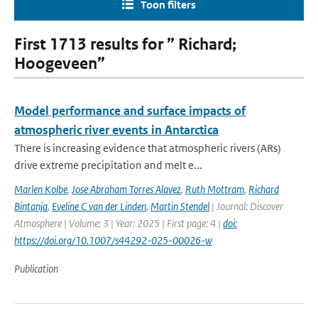
Toon filters
First 1713 results for ” Richard;
Hoogeveen”
Model performance and surface impacts of
atmospheric river events in Antarctica
There is increasing evidence that atmospheric rivers (ARs)
drive extreme precipitation and melt e...
Marlen Kolbe
,
Jose Abraham Torres Alavez
,
Ruth Mottram
,
Richard
Bintanja
,
Eveline C van der Linden
,
Martin Stendel
| Journal: Discover
Atmosphere | Volume: 3 | Year: 2025 | First page: 4 |
doi:
https://doi.org/10.1007/s44292-025-00026-w
Publication