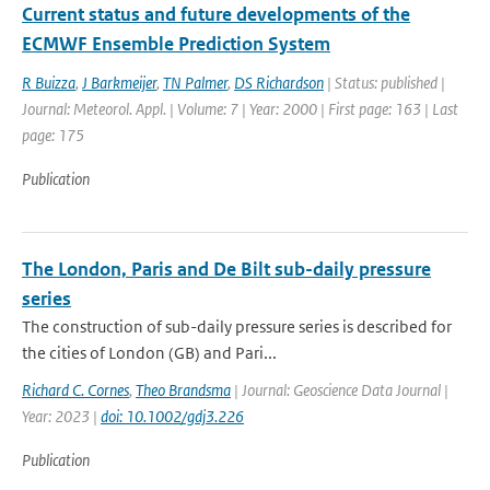
Current status and future developments of the
ECMWF Ensemble Prediction System
R Buizza
,
J Barkmeijer
,
TN Palmer
,
DS Richardson
| Status: published |
Journal: Meteorol. Appl. | Volume: 7 | Year: 2000 | First page: 163 | Last
page: 175
Publication
The London, Paris and De Bilt sub-daily pressure
series
The construction of sub-daily pressure series is described for
the cities of London (GB) and Pari...
Richard C. Cornes
,
Theo Brandsma
| Journal: Geoscience Data Journal |
Year: 2023 |
doi: 10.1002/gdj3.226
Publication