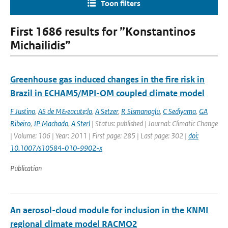
Toon filters
First 1686 results for ”Konstantinos
Michailidis”
Greenhouse gas induced changes in the fire risk in
Brazil in ECHAM5/MPI-OM coupled climate model
F Justino
,
AS de M&eacute;lo
,
A Setzer
,
R Sismanoglu
,
C Sediyama
,
GA
Ribeiro
,
JP Machado
,
A Sterl
| Status: published | Journal: Climatic Change
| Volume: 106 | Year: 2011 | First page: 285 | Last page: 302 |
doi:
10.1007/s10584-010-9902-x
Publication
An aerosol-cloud module for inclusion in the KNMI
regional climate model RACMO2