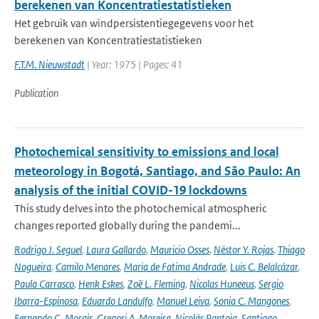
berekenen van Koncentratiestatistieken
Het gebruik van windpersistentiegegevens voor het
berekenen van Koncentratiestatistieken
F.T.M. Nieuwstadt
| Year: 1975 | Pages: 41
Publication
Photochemical sensitivity to emissions and local
meteorology in Bogotá, Santiago, and São Paulo: An
analysis of the initial COVID-19 lockdowns
This study delves into the photochemical atmospheric
changes reported globally during the pandemi...
Rodrigo J. Seguel
,
Laura Gallardo
,
Mauricio Osses
,
Néstor Y. Rojas
,
Thiago
Nogueira
,
Camilo Menares
,
Maria de Fatima Andrade
,
Luis C. Belalcázar
,
Paula Carrasco
,
Henk Eskes
,
Zoë L. Fleming
,
Nicolas Huneeus
,
Sergio
Ibarra-Espinosa
,
Eduardo Landulfo
,
Manuel Leiva
,
Sonia C. Mangones
,
Fernando G. Morais
,
Gregori A. Moreira
,
Nicolás Pantoja
,
Santiago