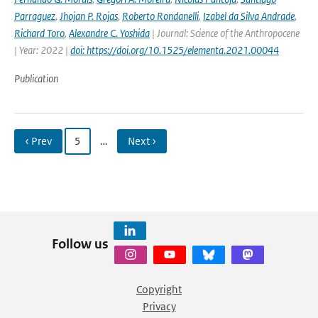
Parraguez
,
Jhojan P. Rojas
,
Roberto Rondanelli
,
Izabel da Silva Andrade
,
Richard Toro
,
Alexandre C. Yoshida
| Journal: Science of the Anthropocene
| Year: 2022 |
doi: https://doi.org/10.1525/elementa.2021.00044
Publication
‹ Prev
5
…
Next ›
Follow us
Copyright
Privacy