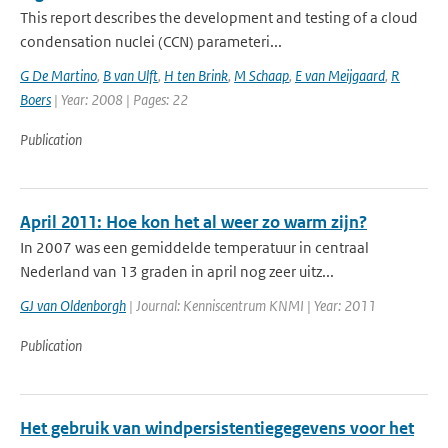
This report describes the development and testing of a cloud
condensation nuclei (CCN) parameteri...
G De Martino
,
B van Ulft
,
H ten Brink
,
M Schaap
,
E van Meijgaard
,
R
Boers
| Year: 2008 | Pages: 22
Publication
April 2011: Hoe kon het al weer zo warm zijn?
In 2007 was een gemiddelde temperatuur in centraal
Nederland van 13 graden in april nog zeer uitz...
GJ van Oldenborgh
| Journal: Kenniscentrum KNMI | Year: 2011
Publication
Het gebruik van windpersistentiegegevens voor het