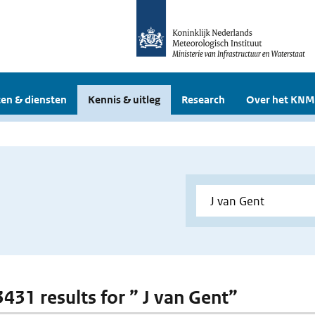
en & diensten
Kennis & uitleg
Research
Over het KNM
3431 results for ” J van Gent”