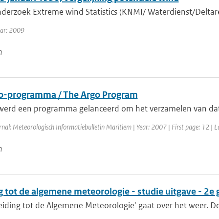
nderzoek Extreme wind Statistics (KNMI/ Waterdienst/Deltare
ear: 2009
n
o-programma / The Argo Program
werd een programma gelanceerd om het verzamelen van data 
rnal: Meteorologisch Informatiebulletin Maritiem | Year: 2007 | First page: 12 | L
n
g tot de algemene meteorologie - studie uitgave - 2e
eiding tot de Algemene Meteorologie' gaat over het weer. De le