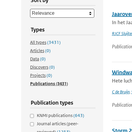
Sort by
Jaarove
In het Ja
Types
RJCF Sluijte
All types
(3431)
Publicatio
Articles
(0)
Data
(0)
Discovers
(0)
Windwaa
Projects
(0)
Hete luc
Publications
(3431)
C de Bruijn
,
Publication types
Publicatio
KNMI publications
(643)
Journal articles (peer-
Storm 25
reviewed)
(1253)