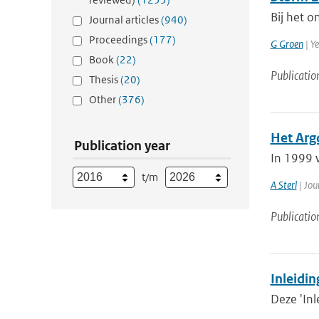
Bij het o
Journal articles
(940)
Proceedings
(177)
G Groen
| Y
Book
(22)
Publicatio
Thesis
(20)
Other
(376)
Het Arg
Publication year
In 1999 
t/m
A Sterl
| Jou
Publicatio
Inleidin
Deze 'Inl