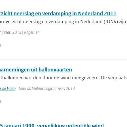
rzicht neerslag en verdamping in Nederland 2011
aroverzicht neerslag en verdamping in Nederland (JONV) zijn m
r
| Year: 2012 | Pages: 14
n
rnemingen uit ballonvaarten
htballonnen worden door de wind meegevoerd. De verplaatsi
S de Haan
| Journal: Meteorologica | Year: 2013
n
 januari 1990, vergelijking potentiële wind