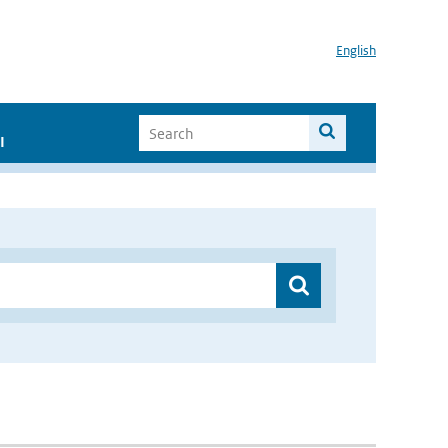
English
I