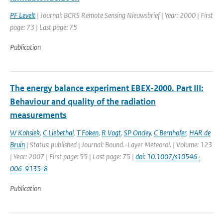
PF Levelt
| Journal: BCRS Remote Sensing Nieuwsbrief | Year: 2000 | First
page: 73 | Last page: 75
Publication
The energy balance experiment EBEX-2000. Part III:
Behaviour and quality of the radiation
measurements
W Kohsiek
,
C Liebethal
,
T Foken
,
R Vogt
,
SP Oncley
,
C Bernhofer
,
HAR de
Bruin
| Status: published | Journal: Bound.-Layer Meteorol. | Volume: 123
| Year: 2007 | First page: 55 | Last page: 75 |
doi: 10.1007/s10546-
006-9135-8
Publication