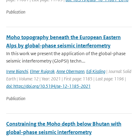
Publication
Moho topography beneath the European Eastern
Alps by global-phase seismic interferometry
In this work we present the application of the global-phase
seismic interferometry (GloPSI) techn...
Irene Bianchi
,
Elmer Ruigrok
,
Anne Obermann
,
Edi Kissling
| Journal: Solid
Earth | Volume: 12 | Year: 2021 | First page: 1185 | Last page: 1196 |
doi: https://doi.org/10.5194/se-12-1185-2021
Publication
Constraining the Moho depth below Bhutan with
global-phase seismic interferometry