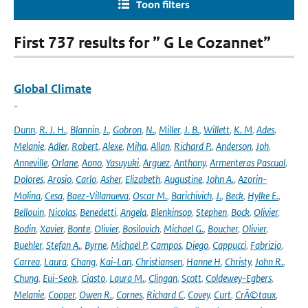
Toon filters
First 737 results for ” G Le Cozannet”
Global Climate
-
Dunn
,
R. J. H.
,
Blannin
,
J.
,
Gobron
,
N.
,
Miller
,
J. B.
,
Willett
,
K. M
,
Ades
,
Melanie
,
Adler
,
Robert
,
Alexe
,
Miha
,
Allan
,
Richard P.
,
Anderson
,
Joh
,
Anneville
,
Orlane
,
Aono
,
Yasuyuki
,
Arguez
,
Anthony
,
Armenteras Pascual
,
Dolores
,
Arosio
,
Carlo
,
Asher
,
Elizabeth
,
Augustine
,
John A.
,
Azorin-
Molina
,
Cesa
,
Baez-Villanueva
,
Oscar M.
,
Barichivich
,
J.
,
Beck
,
Hylke E.
,
Bellouin
,
Nicolas
,
Benedetti
,
Angela
,
Blenkinsop
,
Stephen
,
Bock
,
Olivier
,
Bodin
,
Xavier
,
Bonte
,
Olivier
,
Bosilovich
,
Michael G.
,
Boucher
,
Olivier
,
Buehler
,
Stefan A.
,
Byrne
,
Michael P
,
Campos
,
Diego
,
Cappucci
,
Fabrizio
,
Carrea
,
Laura
,
Chang
,
Kai-Lan
,
Christiansen
,
Hanne H
,
Christy
,
John R.
,
Chung
,
Eui-Seok
,
Ciasto
,
Laura M.
,
Clingan
,
Scott
,
Coldewey-Egbers
,
Melanie
,
Cooper
,
Owen R.
,
Cornes
,
Richard C
,
Covey
,
Curt
,
CrÃ©taux
,