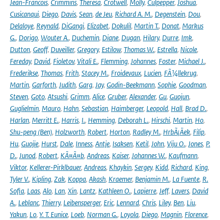
Jean-Francois
,
Crimmins
,
Theresa
,
Crotwell
,
Molly
,
Culpepper
,
Joshua
,
Cusicanqui
,
Diego
,
Davis
,
Sean
,
de Jeu
,
Richard A. M.
,
Degenstein
,
Dou
,
Delaloye
,
Reynald
,
DiGangi
,
Elizabet
,
Dokulil
,
Martin T.
,
Donat
,
Markus
G.
,
Dorigo
,
Wouter A.
,
Duchemin
,
Diane
,
Dugan
,
Hilary
,
Durre
,
Imk
,
Dutton
,
Geoff
,
Duveiller
,
Gregory
,
Estilow
,
Thomas W.
,
Estrella
,
Nicole
,
Fereday
,
David
,
Fioletov
,
Vitali E.
,
Flemming
,
Johannes
,
Foster
,
Michael J.
,
Frederikse
,
Thomas
,
Frith
,
Stacey M.
,
Froidevaux
,
Lucien
,
FÃ¼llekrug
,
Martin
,
Garforth
,
Judith
,
Garg
,
Jay
,
Godin-Beekmann
,
Sophie
,
Goodman
,
Steven
,
Goto
,
Atsushi
,
Grimm
,
Alice
,
Gruber
,
Alexander
,
Gu
,
Guojun
,
Guglielmin
,
Mauro
,
Hahn
,
Sebastian
,
Haimberger
,
Leopold
,
Hall
,
Brad D.
,
Harlan
,
Merritt E.
,
Harris
,
I.
,
Hemming
,
Deborah L.
,
Hirschi
,
Martin
,
Ho
,
Shu-peng (Ben)
,
Holzworth
,
Robert
,
Horton
,
Radley M.
,
HrbÃ¡Äek
,
Filip
,
Hu
,
Guojie
,
Hurst
,
Dale
,
Inness
,
Antje
,
Isaksen
,
Ketil
,
John
,
Viju O.
,
Jones
,
P.
D.
,
Junod
,
Robert
,
KÃ¤Ã¤b
,
Andreas
,
Kaiser
,
Johannes W.
,
Kaufmann
,
Viktor
,
Kellerer-Pirklbauer
,
Andreas
,
Khaykin
,
Sergey
,
Kidd
,
Richard
,
King
,
Tyler V.
,
Kipling
,
Zak
,
Koppa
,
Akash
,
Kraemer
,
Benjamin M.
,
La Fuente
,
R.
Sofia
,
Laas
,
Alo
,
Lan
,
Xin
,
Lantz
,
Kathleen O.
,
Lapierre
,
Jeff
,
Lavers
,
David
A.
,
Leblanc
,
Thierry
,
Leibensperger
,
Eric
,
Lennard
,
Chris
,
Liley
,
Ben
,
Liu
,
Yakun
,
Lo
,
Y. T. Eunice
,
Loeb
,
Norman G.
,
Loyola
,
Diego
,
Magnin
,
Florence
,