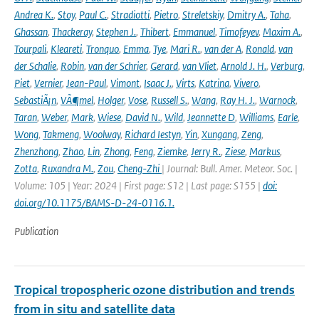
Andrea K.
,
Stoy
,
Paul C.
,
Stradiotti
,
Pietro
,
Streletskiy
,
Dmitry A.
,
Taha
,
Ghassan
,
Thackeray
,
Stephen J.
,
Thibert
,
Emmanuel
,
Timofeyev
,
Maxim A.
,
Tourpali
,
Kleareti
,
Tronquo
,
Emma
,
Tye
,
Mari R.
,
van der A
,
Ronald
,
van
der Schalie
,
Robin
,
van der Schrier
,
Gerard
,
van Vliet
,
Arnold J. H.
,
Verburg
,
Piet
,
Vernier
,
Jean-Paul
,
Vimont
,
Isaac J.
,
Virts
,
Katrina
,
Vivero
,
SebastiÃ¡n
,
VÃ¶mel
,
Holger
,
Vose
,
Russell S.
,
Wang
,
Ray H. J.
,
Warnock
,
Taran
,
Weber
,
Mark
,
Wiese
,
David N.
,
Wild
,
Jeannette D
,
Williams
,
Earle
,
Wong
,
Takmeng
,
Woolway
,
Richard Iestyn
,
Yin
,
Xungang
,
Zeng
,
Zhenzhong
,
Zhao
,
Lin
,
Zhong
,
Feng
,
Ziemke
,
Jerry R.
,
Ziese
,
Markus
,
Zotta
,
Ruxandra M.
,
Zou
,
Cheng-Zhi
| Journal: Bull. Amer. Meteor. Soc. |
Volume: 105 | Year: 2024 | First page: S12 | Last page: S155 |
doi:
doi.org/10.1175/BAMS-D-24-0116.1.
Publication
Tropical tropospheric ozone distribution and trends
from in situ and satellite data