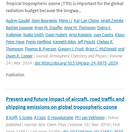
Tropical tropospheric ozone (TTO) is important for the global
radiation budget because the longwa...
Audrey Gaudel
,
Ilann Bourgeois
,
Meng Li
,
Kai-Lan Chang
,
Jerald Ziemke
,
Bastien Sauvage
,
Ryan M. Stauffer
,
Anne M. Thompson
,
Debra E.
Kollonige
,
Nadia Smith
,
Daan Hubert
,
Arno Keppens
,
Juan Cuesta
,
Klaus-
Peter Heue
,
Pepijn Veefkind
,
Kenneth Aikin
,
Jeff Peischl
,
Chelsea R.
Thompson
,
Thomas B. Ryerson
,
Gregory J. Frost
,
Brian C. McDonald
,
and
Owen R. Cooper
| Journal: Atmospheric Chemistry and Physics | Volume:
24 | Year: 2024 |
doi: https://doi.org/10.5194/acp-24-9975-2024
Publication
Present and future impact of aircraft, road traffic and
shipping emissions on global tropospheric ozone
B Koffi
,
S Szopa
,
A Cozic
,
D Hauglustaine
,
PFJ van Velthoven
| Status:
published | Journal: Atm. Chem. Phys. | Volume: 10 | Year: 2010 | First
page: 11681 | Last page: 11705 |
doi: 10.5194/acp-10-11681-2010