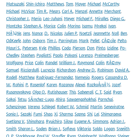
Matsuzaki
,
Shin-Ichiro
,
Matthews
,
Tom
,
Mayer
,
Michael
,
McCarthy
,
Michael
,
McVicar
,
Tim R.
,
Mears
,
Carl A.
,
Menzel
,
Annette
,
Merchant
,
Christopher J.
,
Merio
,
Leo-Juhani
,
Meyer
,
Michael F.
,
Miralles
,
Diego G.
,
Montzka
,
Stephan A.
,
Morice
,
Colin
,
Morino
,
Isamu
,
Mrekaj
,
Ivan
,
MÃ¼hle
,
Jens
,
Nance
,
D.
,
Nicolas
,
Julien P.
,
Noetzli
,
Jeannette
,
Noll
,
Ben
,
OâKeefe
,
John
,
Osborn
,
Tim J.
,
Parrington
,
Mark
,
Pellet
,
CÃ©cile
,
Pelto
,
Mauri S.
,
Petersen
,
Kyle
,
Phillips
,
Coda
,
Pierson
,
Don
,
Pinto
,
Izidine
,
Po-
Chedley
,
Stephen
,
Pogliotti
,
Paolo
,
Polvani
,
Lorenzo
,
Preimesberger
,
Wolfgang
,
Price
,
Colin
,
Randel
,
William J.
,
Raymond
,
Colin
,
RÃ©my
,
Samuel
,
Ricciardulli
,
Lucrezia
,
Richardson
,
Andrew D.
,
Robinson
,
David A.
,
Rodell
,
Matthew
,
Rodriguez-Fernandez
,
Nemesio
,
Rogers
,
Cassandra D.
W.
,
Rohini
,
P.
,
Rosenlof
,
Karen
,
Rozanov
,
Alexei
,
RozkoÅ¡nÃ½
,
Jozef
,
Rusanovskaya
,
Olga O.
,
Rutishauser
,
This
,
Sabeerali
,
C. T.
,
Said
,
Ryan
,
Sakai
,
Tetsu
,
SÃ¡nchez-Lugo
,
Ahira
,
Sawaengphokhai
,
Parnchai
,
Schenzinger
,
Verena
,
Schlegel
,
Robert W.
,
Schmid
,
Martin
,
Seneviratne
,
Sonia I.
,
Sezaki
,
Fumi
,
Shao
,
Xi
,
Sharma
,
Sapna
,
Shi
,
Lei
,
Shimaraeva
,
Svetlana V.
,
Shinohara
,
Ryuichiro
,
Silow
,
Eugene A.
,
Simmons
,
Adrian J.
,
Smith
,
Sharon L.
,
Soden
,
Brian J.
,
Sofieva
,
Viktoria
,
Soldo
,
Logan
,
Sreejith
,
O. P.
,
Stackhouse
,
Paul W.
,
Stauffer
,
Ryan
,
Steinbrecht
,
Wolfgang
,
Steiner
,