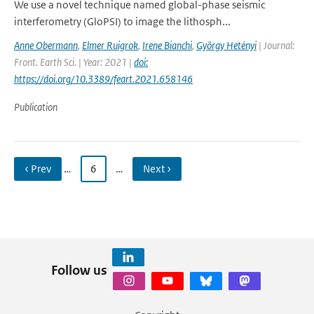
We use a novel technique named global-phase seismic
interferometry (GloPSI) to image the lithosph...
Anne Obermann
,
Elmer Ruigrok
,
Irene Bianchi
,
György Hetényi
| Journal:
Front. Earth Sci. | Year: 2021 |
doi:
https://doi.org/10.3389/feart.2021.658146
Publication
‹ Prev
…
6
…
Next ›
Follow us