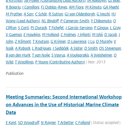
B Kirtman
,
SB Power (Coordinating Lead Authors)
,
JA Adedoyin
,
GJ Boer
,
R Bojariu
,
I Camilloni
,
FJ Doblas-Reyes
,
AM Fiore
,
M Kimoto
,
GA Meehl
,
M Prather
,
A Sarr
,
C Schär
,
R Sutton
,
GJ van Oldenborgh
,
G Vecchi
,
HJ
Wang (Lead Authors)
,
NL Bindoff
,
P Cameron-Smith
,
Y Chikamoto
,
O
Clifton
,
S Corti
,
PJ Durack
,
T Fichefet
,
J García-Serrano
,
P Ginoux
,
L Gray
,
V Guemas
,
E Hawkins
,
M Holland
,
C Holmes
,
J Infanti
,
M Ishii
,
D Jacob
,
J
John
,
Z Klimont
,
T Knutson
,
G Krinner
,
D Lawrence
,
J Lu
,
D Murphy
,
V
Naik
,
A Robock
,
L Rodrigues
,
J Sedláček
,
A Slater
,
D Smith
,
DS Stevenson
,
B van den Hurk
,
T van Noije
,
S Vavrus
,
A Voulgarakis
,
A Weisheimer
,
O
Wild
,
T Woollings
,
P Young (Contributing Authors)
| Year: 2013
Publication
Meeting Summaries: Second International Workshop
on Advances in the Use of Historical Marine Climate
Data
E Kent
,
SD Woodruff
,
N Rayner
,
T Arbetter
,
C Folland
| Status: accepted |