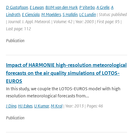
D Gustafsson
,
E Lewan
,
BJJM van den Hurk
,
P Viterbo
,
A Grelle
,
A
Lindroth
,
E Cienciala
,
M Moelders
,
S Halldin
,
LC Lundin
| Status: published
| Journal: J. Appl. Meteorol. | Volume: 42 | Year: 2003 | First page: 95 |
Last page: 112
Publication
Impact of HARMONIE high-resolution meteorological
forecasts on the air quality simulations of LOTOS-
EUROS
In this study, we couple the LOTOS-EUROS model with high
resolution meteorological forecasts from...
J Ding
,
HJ Eskes
,
U Kumar
,
M Krol
| Year: 2013 | Pages: 46
Publication