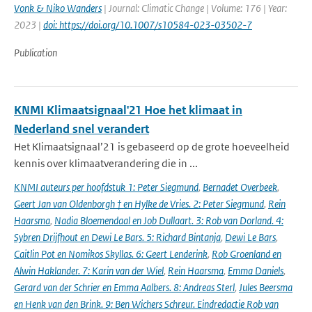
Vonk & Niko Wanders
| Journal: Climatic Change | Volume: 176 | Year:
2023 |
doi: https://doi.org/10.1007/s10584-023-03502-7
Publication
KNMI Klimaatsignaal'21 Hoe het klimaat in
Nederland snel verandert
Het Klimaatsignaal’21 is gebaseerd op de grote hoeveelheid
kennis over klimaatverandering die in ...
KNMI auteurs per hoofdstuk 1: Peter Siegmund
,
Bernadet Overbeek
,
Geert Jan van Oldenborgh † en Hylke de Vries. 2: Peter Siegmund
,
Rein
Haarsma
,
Nadia Bloemendaal en Job Dullaart. 3: Rob van Dorland. 4:
Sybren Drijfhout en Dewi Le Bars. 5: Richard Bintanja
,
Dewi Le Bars
,
Caitlin Pot en Nomikos Skyllas. 6: Geert Lenderink
,
Rob Groenland en
Alwin Haklander. 7: Karin van der Wiel
,
Rein Haarsma
,
Emma Daniels
,
Gerard van der Schrier en Emma Aalbers. 8: Andreas Sterl
,
Jules Beersma
en Henk van den Brink. 9: Ben Wichers Schreur. Eindredactie Rob van