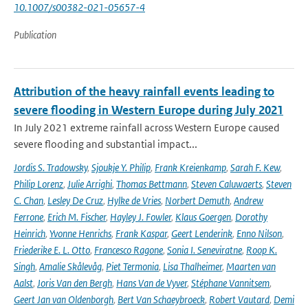
10.1007/s00382-021-05657-4
Publication
Attribution of the heavy rainfall events leading to
severe flooding in Western Europe during July 2021
In July 2021 extreme rainfall across Western Europe caused
severe flooding and substantial impact...
Jordis S. Tradowsky
,
Sjoukje Y. Philip
,
Frank Kreienkamp
,
Sarah F. Kew
,
Philip Lorenz
,
Julie Arrighi
,
Thomas Bettmann
,
Steven Caluwaerts
,
Steven
C. Chan
,
Lesley De Cruz
,
Hylke de Vries
,
Norbert Demuth
,
Andrew
Ferrone
,
Erich M. Fischer
,
Hayley J. Fowler
,
Klaus Goergen
,
Dorothy
Heinrich
,
Yvonne Henrichs
,
Frank Kaspar
,
Geert Lenderink
,
Enno Nilson
,
Friederike E. L. Otto
,
Francesco Ragone
,
Sonia I. Seneviratne
,
Roop K.
Singh
,
Amalie Skålevåg
,
Piet Termonia
,
Lisa Thalheimer
,
Maarten van
Aalst
,
Joris Van den Bergh
,
Hans Van de Vyver
,
Stéphane Vannitsem
,
Geert Jan van Oldenborgh
,
Bert Van Schaeybroeck
,
Robert Vautard
,
Demi