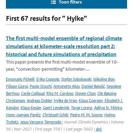
Toon filters
First 67 results for ” Hylke”
The first multi-model ensemble of regional climate
simulations at kilometer-scale resolution part 2:
historical and future simulations of precipitation
This paper presents the first multi-model ensemble of 10-
year, “convection-permitting” kilometer-...
Emanuela Pichelli
,
Erika Coppola
,
Stefan Sobolowski
,
Nikolina Ban
,
Filippo Giorgi
,
Paolo Stocchi
,
Antoinette Alias
,
Danijel Belušić
,
Segolene
Berthou
,
Cecile Caillaud
,
Rita M. Cardoso
,
Steven Chan
,
Ole Bøssing
Christensen
,
Andreas Dobler
,
Hylke de Vries
,
Klaus Goergen
,
Elizabeth J.
Kendon
,
Klaus Keuler
,
Geert Lenderink
,
Torge Lorenz
,
Aditya N. Mishra
,
Hans-Juergen Panitz
,
Christoph Schär
,
Pedro M. M. Soares
,
Heimo
Truhetz
,
Jesus Vergara-Temprado
| Journal: Climate Dynamics | Volume:
56 | Year: 2021 | First page: 3581 | Last page: 3602 |
doi: