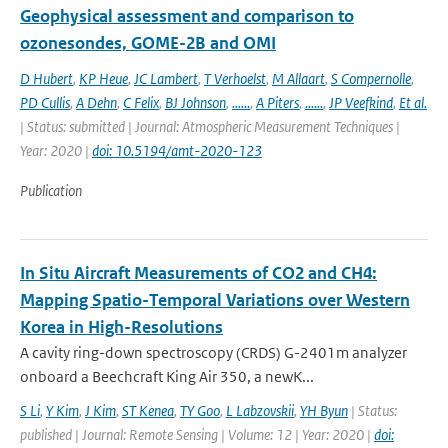
Geophysical assessment and comparison to
ozonesondes, GOME-2B and OMI
D Hubert
,
KP Heue
,
JC Lambert
,
T Verhoelst
,
M Allaart
,
S Compernolle
,
PD Cullis
,
A Dehn
,
C Felix
,
BJ Johnson
,
......
,
A Piters
,
......
,
JP Veefkind
,
Et al.
| Status: submitted | Journal: Atmospheric Measurement Techniques |
Year: 2020 |
doi: 10.5194/amt-2020-123
Publication
In Situ Aircraft Measurements of CO2 and CH4:
Mapping Spatio-Temporal Variations over Western
Korea in High-Resolutions
A cavity ring-down spectroscopy (CRDS) G-2401m analyzer
onboard a Beechcraft King Air 350, a newK...
S Li
,
Y Kim
,
J Kim
,
ST Kenea
,
TY Goo
,
L Labzovskii
,
YH Byun
| Status:
published | Journal: Remote Sensing | Volume: 12 | Year: 2020 |
doi: