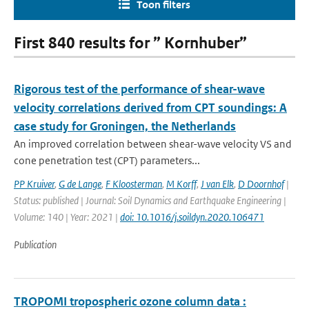
Toon filters
First 840 results for ” Kornhuber”
Rigorous test of the performance of shear-wave
velocity correlations derived from CPT soundings: A
case study for Groningen, the Netherlands
An improved correlation between shear-wave velocity VS and
cone penetration test (CPT) parameters...
PP Kruiver
,
G de Lange
,
F Kloosterman
,
M Korff
,
J van Elk
,
D Doornhof
|
Status: published | Journal: Soil Dynamics and Earthquake Engineering |
Volume: 140 | Year: 2021 |
doi: 10.1016/j.soildyn.2020.106471
Publication
TROPOMI tropospheric ozone column data :