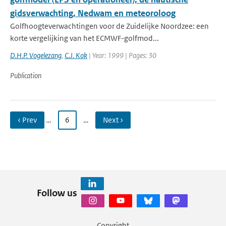
gidsverwachting, Nedwam en meteoroloog
Golfhoogteverwachtingen voor de Zuidelijke Noordzee: een
korte vergelijking van het ECMWF-golfmod...
D.H.P. Vogelezang
,
C.J. Kok
| Year: 1999 | Pages: 30
Publication
‹ Prev
…
6
…
Next ›
Follow us
Copyright