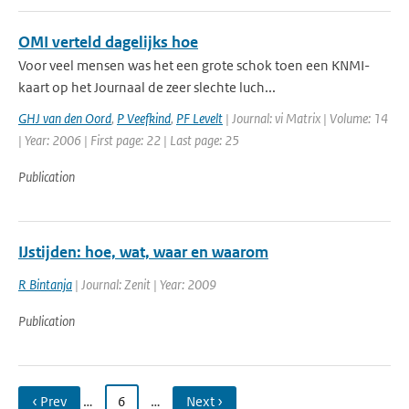
OMI verteld dagelijks hoe
Voor veel mensen was het een grote schok toen een KNMI-
kaart op het Journaal de zeer slechte luch...
GHJ van den Oord
,
P Veefkind
,
PF Levelt
| Journal: vi Matrix | Volume: 14
| Year: 2006 | First page: 22 | Last page: 25
Publication
IJstijden: hoe, wat, waar en waarom
R Bintanja
| Journal: Zenit | Year: 2009
Publication
‹ Prev
…
6
…
Next ›