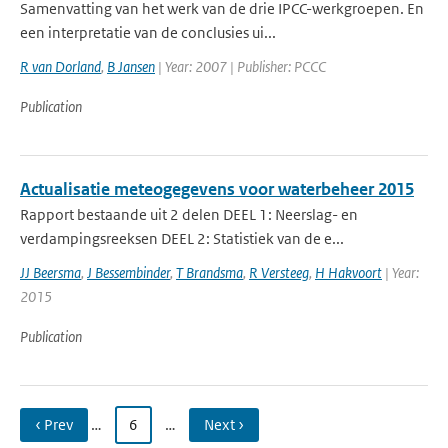
Samenvatting van het werk van de drie IPCC-werkgroepen. En
een interpretatie van de conclusies ui...
R van Dorland
,
B Jansen
| Year: 2007 | Publisher: PCCC
Publication
Actualisatie meteogegevens voor waterbeheer 2015
Rapport bestaande uit 2 delen DEEL 1: Neerslag- en
verdampingsreeksen DEEL 2: Statistiek van de e...
JJ Beersma
,
J Bessembinder
,
T Brandsma
,
R Versteeg
,
H Hakvoort
| Year:
2015
Publication
‹ Prev
…
6
…
Next ›