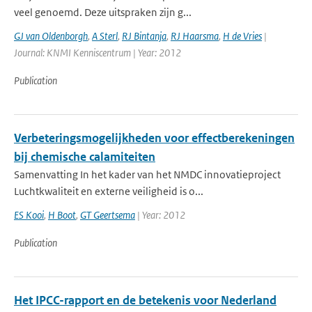
veel genoemd. Deze uitspraken zijn g...
GJ van Oldenborgh
,
A Sterl
,
RJ Bintanja
,
RJ Haarsma
,
H de Vries
|
Journal: KNMI Kenniscentrum | Year: 2012
Publication
Verbeteringsmogelijkheden voor effectberekeningen
bij chemische calamiteiten
Samenvatting In het kader van het NMDC innovatieproject
Luchtkwaliteit en externe veiligheid is o...
ES Kooi
,
H Boot
,
GT Geertsema
| Year: 2012
Publication
Het IPCC-rapport en de betekenis voor Nederland