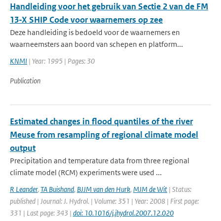
Handleiding voor het gebruik van Sectie 2 van de FM
13-X SHIP Code voor waarnemers op zee
Deze handleiding is bedoeld voor de waarnemers en
waarneemsters aan boord van schepen en platform...
KNMI
| Year: 1995 | Pages: 30
Publication
Estimated changes in flood quantiles of the river
Meuse from resampling of regional climate model
output
Precipitation and temperature data from three regional
climate model (RCM) experiments were used ...
R Leander
,
TA Buishand
,
BJJM van den Hurk
,
MJM de Wit
| Status:
published | Journal: J. Hydrol. | Volume: 351 | Year: 2008 | First page:
331 | Last page: 343 |
doi: 10.1016/j.jhydrol.2007.12.020