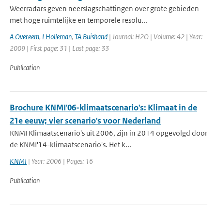
Weerradars geven neerslagschattingen over grote gebieden
met hoge ruimtelijke en temporele resolu...
A Overeem
,
I Holleman
,
TA Buishand
| Journal: H2O | Volume: 42 | Year:
2009 | First page: 31 | Last page: 33
Publication
Brochure KNMI'06-klimaatscenario's: Klimaat in de
21e eeuw; vier scenario's voor Nederland
KNMI Klimaatscenario's uit 2006, zijn in 2014 opgevolgd door
de KNMI'14-klimaatscenario's. Het k...
KNMI
| Year: 2006 | Pages: 16
Publication