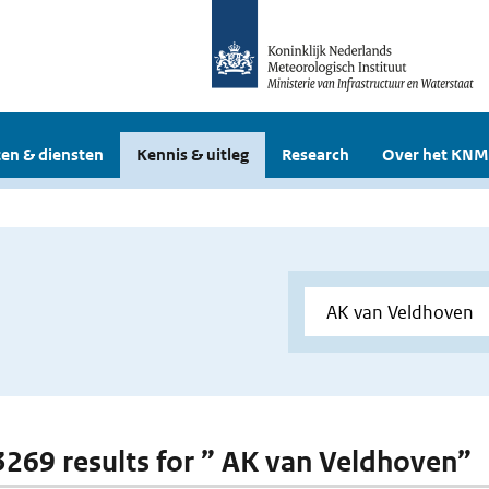
en & diensten
Kennis & uitleg
Research
Over het KNM
 3269 results for ” AK van Veldhoven”