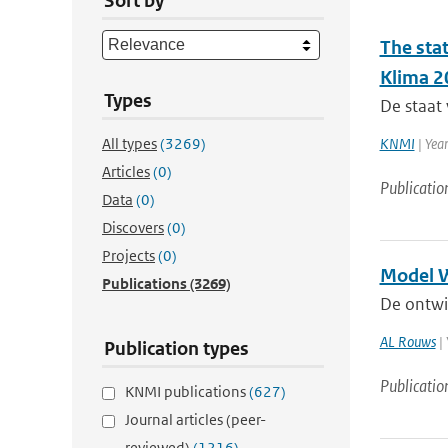
Sort by
The sta
Klima 2
Types
De staat 
All types
(3269)
KNMI
| Yea
Articles
(0)
Publicatio
Data
(0)
Discovers
(0)
Projects
(0)
Model W
Publications
(3269)
De ontwi
AL Rouws
| 
Publication types
Publicatio
KNMI publications
(627)
Journal articles (peer-
reviewed)
(1216)