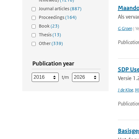
Maandov
Journal articles
(887)
Als verva
Proceedings
(164)
Book
(23)
G Groen
| Ye
Thesis
(13)
Publicatio
Other
(339)
Publication year
SDP Use
t/m
Versie 1
J de Kloe
,
M 
Publicatio
Basisge