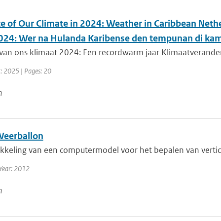
te of Our Climate in 2024: Weather in Caribbean Nethe
024: Wer na Hulanda Karibense den tempunan di kam
van ons klimaat 2024: Een recordwarm jaar Klimaatverandering
r: 2025 | Pages: 20
n
eerballon
kkeling van een computermodel voor het bepalen van vertica
Year: 2012
n