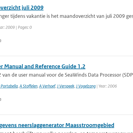
erzicht juli 2009
nger tijdens vakantie is het maandoverzicht van juli 2009 ge
ar: 2009 | Pages: 0
n
r Manual and Reference Guide 1.2
.2 van de user manual voor de SeaWinds Data Processor (SDP
Portabella
,
A Stoffelen
,
A Verhoef
,
J Verspeek
,
J Vogelzang
| Year: 2006
n
gevens neerslaggenerator Maasstroomgebied