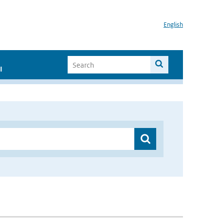
English
I