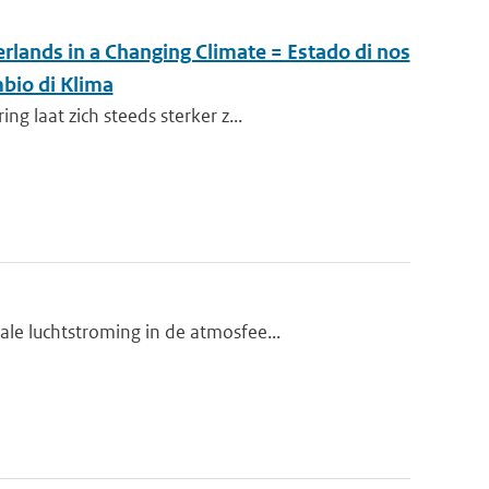
rlands in a Changing Climate = Estado di nos
bio di Klima
 laat zich steeds sterker z...
le luchtstroming in de atmosfee...