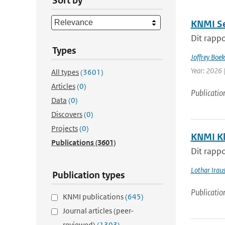
Sort by
KNMI Se
Dit rappo
Types
Joffrey Boe
Year: 2026 
All types
(3601)
Articles
(0)
Publicatio
Data
(0)
Discovers
(0)
Projects
(0)
KNMI Kl
Publications
(3601)
Dit rappo
Lothar Irau
Publication types
Publicatio
KNMI publications
(645)
Journal articles (peer-
reviewed)
(1303)