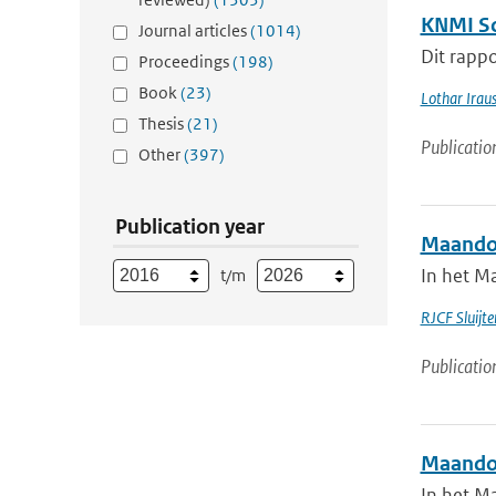
KNMI Sc
Journal articles
(1014)
Dit rappo
Proceedings
(198)
Book
(23)
Lothar Irau
Thesis
(21)
Publicatio
Other
(397)
Publication year
Maandov
In het M
t/m
RJCF Sluijte
Publicatio
Maandov
In het M