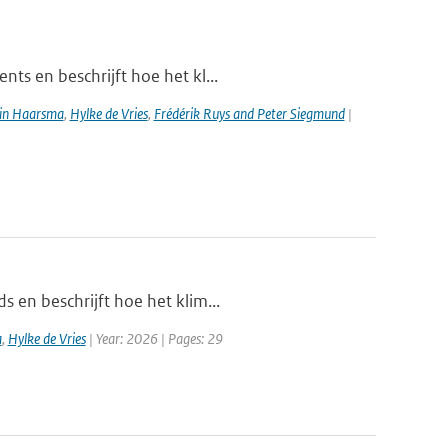
ts en beschrijft hoe het kl...
in Haarsma
,
Hylke de Vries
,
Frédérik Ruys and Peter Siegmund
|
 en beschrijft hoe het klim...
a
,
Hylke de Vries
| Year: 2026 | Pages: 29