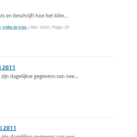
s en beschrijft hoe het klim...
a
,
Hylke de Vries.
| Year: 2026 | Pages: 29
i 2011
ijn dagelijkse gegevens van nee...
i 2011
ijn dagelijkse gegevens van nee...