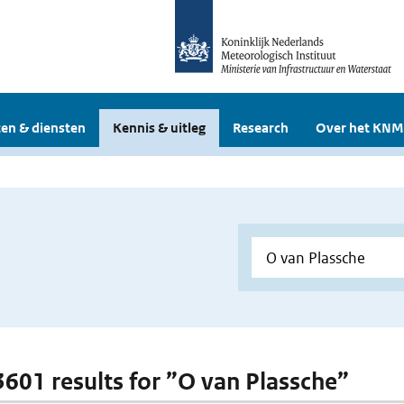
en & diensten
Kennis & uitleg
Research
Over het KNM
 3601 results for ”O van Plassche”