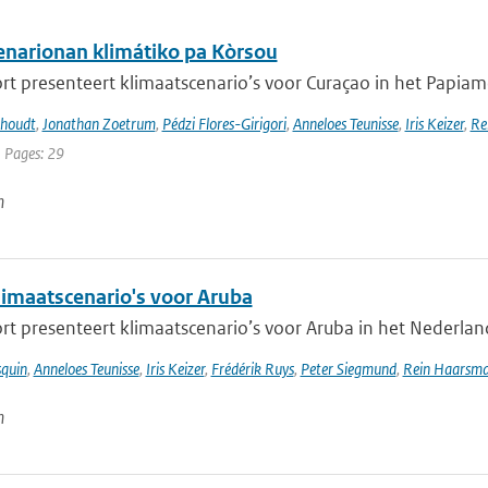
narionan klimátiko pa Kòrsou
rt presenteert klimaatscenario’s voor Curaçao in het Papiamen
khoudt
,
Jonathan Zoetrum
,
Pédzi Flores-Girigori
,
Anneloes Teunisse
,
Iris Keizer
,
Re
| Pages: 29
n
imaatscenario's voor Aruba
rt presenteert klimaatscenario’s voor Aruba in het Nederlands
squin
,
Anneloes Teunisse
,
Iris Keizer
,
Frédérik Ruys
,
Peter Siegmund
,
Rein Haarsm
n