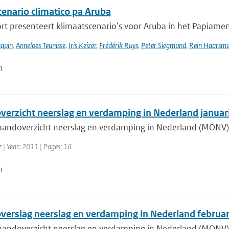
enario climatico pa Aruba
rt presenteert klimaatscenario’s voor Aruba in het Papiament
squin
,
Anneloes Teunisse
,
Iris Keizer
,
Frédérik Ruys
,
Peter Siegmund
,
Rein Haarsm
n
erzicht neerslag en verdamping in Nederland januar
aandoverzicht neerslag en verdamping in Nederland (MONV) z
r
| Year: 2011 | Pages: 16
n
erslag neerslag en verdamping in Nederland februar
aandoverzicht neerslag en verdamping in Nederland (MONV) z