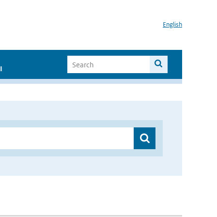
English
I