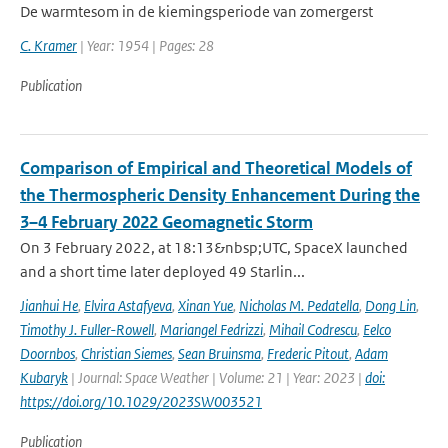
De warmtesom in de kiemingsperiode van zomergerst
C. Kramer
| Year: 1954 | Pages: 28
Publication
Comparison of Empirical and Theoretical Models of
the Thermospheric Density Enhancement During the
3–4 February 2022 Geomagnetic Storm
On 3 February 2022, at 18:13&nbsp;UTC, SpaceX launched
and a short time later deployed 49 Starlin...
Jianhui He
,
Elvira Astafyeva
,
Xinan Yue
,
Nicholas M. Pedatella
,
Dong Lin
,
Timothy J. Fuller-Rowell
,
Mariangel Fedrizzi
,
Mihail Codrescu
,
Eelco
Doornbos
,
Christian Siemes
,
Sean Bruinsma
,
Frederic Pitout
,
Adam
Kubaryk
| Journal: Space Weather | Volume: 21 | Year: 2023 |
doi:
https://doi.org/10.1029/2023SW003521
Publication