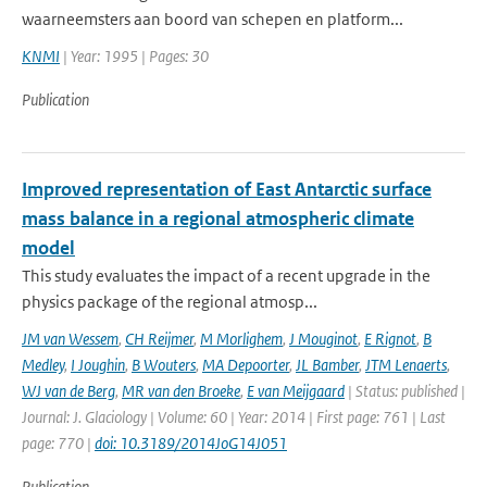
waarneemsters aan boord van schepen en platform...
KNMI
| Year: 1995 | Pages: 30
Publication
Improved representation of East Antarctic surface
mass balance in a regional atmospheric climate
model
This study evaluates the impact of a recent upgrade in the
physics package of the regional atmosp...
JM van Wessem
,
CH Reijmer
,
M Morlighem
,
J Mouginot
,
E Rignot
,
B
Medley
,
I Joughin
,
B Wouters
,
MA Depoorter
,
JL Bamber
,
JTM Lenaerts
,
WJ van de Berg
,
MR van den Broeke
,
E van Meijgaard
| Status: published |
Journal: J. Glaciology | Volume: 60 | Year: 2014 | First page: 761 | Last
page: 770 |
doi: 10.3189/2014JoG14J051
Publication