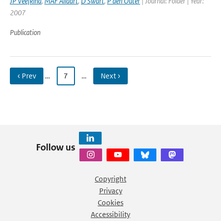
JP Veefkind
,
MAF Allaart
,
D Swart
,
P den Outer
| Journal: Folder | Year:
2007
Publication
‹ Prev
…
7
…
Next ›
Follow us
Copyright
Privacy
Cookies
Accessibility