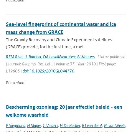
Sea-level fingerprint of continental water and ice
mass change from GRACE
The Gravity Recovery and Climate Experiment satellites
(GRACE) provide, for the first time, a met...
REM Riva
,
JL Bamber
,
DA Lavall&eacute;e
,
B Wouters
| Status: published
| Journal: Geophys. Res. Lett. | Volume: 37 | Year: 2010 | First page:
L19605 |
doi: 10.1029/2010GL044770
Publication
Bescherming ozonlaag: 20 jaar effectief beleid - een
welkome waarheid
P Siegmund
,
H Slaper
,
G Velders
,
H De Backer
,
RJ van der A
,
M van Weele
,