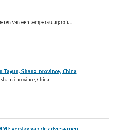
meten van een temperatuurprofi...
in Tayun, Shanxi province, China
 Shanxi province, China
MI: verslag van de adviesgroep