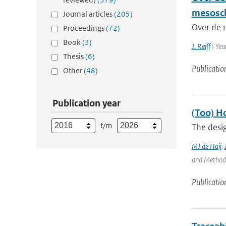
mesosc
Journal articles
(205)
Over de 
Proceedings
(72)
Book
(3)
J. Reiff
| Yea
Thesis
(6)
Publicatio
Other
(48)
Publication year
(Too) H
t/m
The desig
MJ de Haij
,
and Methods 
Publicatio