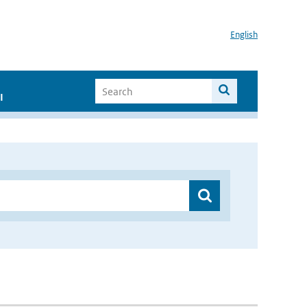
English
I