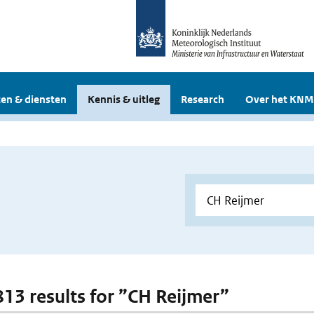
en & diensten
Kennis & uitleg
Research
Over het KNM
 813 results for ”CH Reijmer”