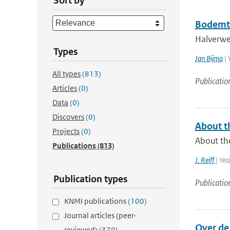
Sort by
Bodemt
Halverwe
Types
Jan Bijma
| 
All types
(813)
Publicatio
Articles
(0)
Data
(0)
Discovers
(0)
About th
Projects
(0)
About the
Publications
(813)
J. Reiff
| Yea
Publication types
Publicatio
KNMI publications
(100)
Journal articles (peer-
Over de
reviewed)
(379)