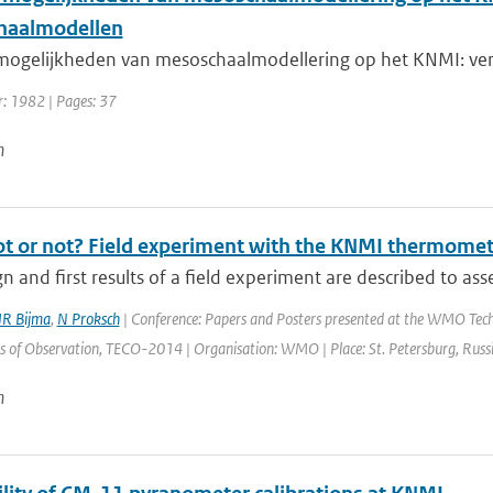
haalmodellen
mogelijkheden van mesoschaalmodellering op het KNMI: vers
r: 1982 | Pages: 37
n
ot or not? Field experiment with the KNMI thermomet
n and first results of a field experiment are described to asse
JR Bijma
,
N Proksch
| Conference: Papers and Posters presented at the WMO Tech
of Observation, TECO-2014 | Organisation: WMO | Place: St. Petersburg, Russia |
n