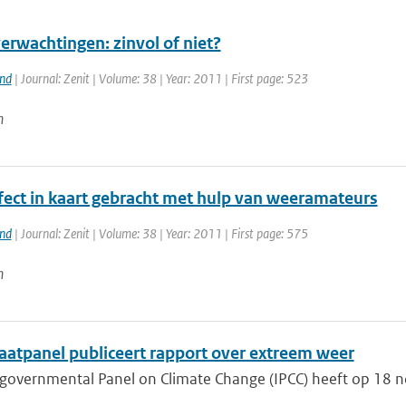
erwachtingen: zinvol of niet?
and
| Journal: Zenit | Volume: 38 | Year: 2011 | First page: 523
n
fect in kaart gebracht met hulp van weeramateurs
and
| Journal: Zenit | Volume: 38 | Year: 2011 | First page: 575
n
aatpanel publiceert rapport over extreem weer
rgovernmental Panel on Climate Change (IPCC) heeft op 18 n