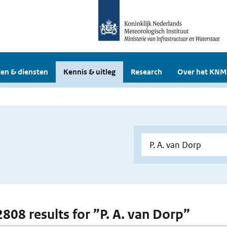
en & diensten
Kennis & uitleg
Research
Over het KNM
2808 results for ”P. A. van Dorp”