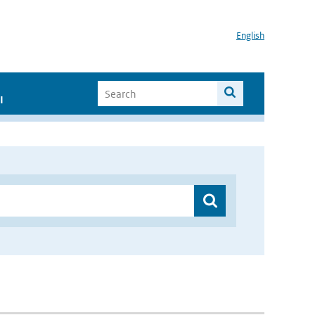
English
I