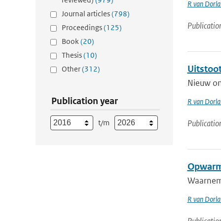
R van Dorl
Journal articles
(798)
Publicatio
Proceedings
(125)
Book
(20)
Thesis
(10)
Uitstoot
Other
(312)
Nieuw on
Publication year
R van Dorl
t/m
Publicatio
Opwarmi
Waarnemin
R van Dorl