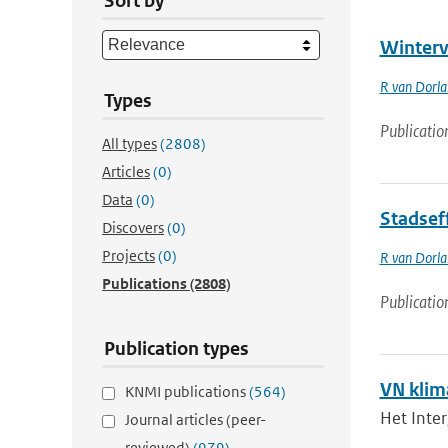
Sort by
Winterv
R van Dorl
Types
Publicatio
All types
(2808)
Articles
(0)
Data
(0)
Stadsef
Discovers
(0)
Projects
(0)
R van Dorl
Publications
(2808)
Publicatio
Publication types
VN klim
KNMI publications
(564)
Het Inte
Journal articles (peer-
reviewed)
(979)