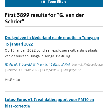
Toon filters
First 3899 results for ”G. van der
Schrier”
Drukgolven in Nederland na de eruptie in Tonga op
15 januari 2022
Op 15 januari 2022 vond een explosieve uitbarsting plaats
van de vulkaan Hunga in Tonga. De drukg...
JD Assink
,
F Bosveld
,
JF Meirink
,
F Selten
,
W Mol
| Journal: Meteorologica
| Volume: 31 | Year: 2022 | First page: 20 | Last page: 22
Publication
Lotos-Euros v1.7: validatierapport voor PM10 en
bias-correctie