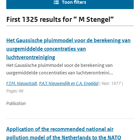
Toon filters
First 1325 results for ” M Stengel”
Het Gaussische pluimmodel voor de berekening van
uurgemiddelde concentraties van
luchtverontreiniging
Het Gaussische pluimmodel voor de berekening van
uurgemiddelde concentraties van luchtverontreini...
F.T.M. Nieuwstadt
,
P.A.T. Nieuwendijk en C.A. Engeldal
| Year: 1977 |
Pages: 46
Publication
Application of the recommended national air
pollution model of the Netherlands to the NATO