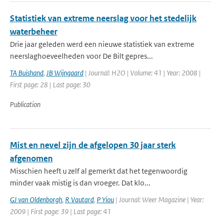
Statistiek van extreme neerslag voor het stedelijk
waterbeheer
Drie jaar geleden werd een nieuwe statistiek van extreme
neerslaghoeveelheden voor De Bilt gepres...
TA Buishand
,
JB Wijngaard
| Journal: H2O | Volume: 41 | Year: 2008 |
First page: 28 | Last page: 30
Publication
Mist en nevel zijn de afgelopen 30 jaar sterk
afgenomen
Misschien heeft u zelf al gemerkt dat het tegenwoordig
minder vaak mistig is dan vroeger. Dat klo...
GJ van Oldenborgh
,
R Vautard
,
P Yiou
| Journal: Weer Magazine | Year:
2009 | First page: 39 | Last page: 41