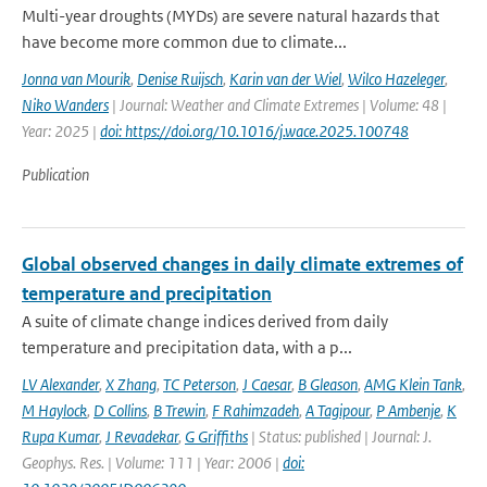
Multi-year droughts (MYDs) are severe natural hazards that
have become more common due to climate...
Jonna van Mourik
,
Denise Ruijsch
,
Karin van der Wiel
,
Wilco Hazeleger
,
Niko Wanders
| Journal: Weather and Climate Extremes | Volume: 48 |
Year: 2025 |
doi: https://doi.org/10.1016/j.wace.2025.100748
Publication
Global observed changes in daily climate extremes of
temperature and precipitation
A suite of climate change indices derived from daily
temperature and precipitation data, with a p...
LV Alexander
,
X Zhang
,
TC Peterson
,
J Caesar
,
B Gleason
,
AMG Klein Tank
,
M Haylock
,
D Collins
,
B Trewin
,
F Rahimzadeh
,
A Tagipour
,
P Ambenje
,
K
Rupa Kumar
,
J Revadekar
,
G Griffiths
| Status: published | Journal: J.
Geophys. Res. | Volume: 111 | Year: 2006 |
doi: