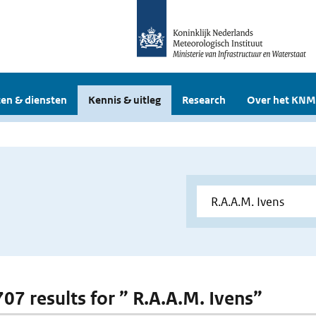
en & diensten
Kennis & uitleg
Research
Over het KNM
707 results for ” R.A.A.M. Ivens”