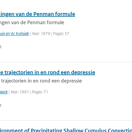
ingen van de Penman formule
ngen van de Penman formule
ruin en W. Kohsiek
| Year: 1979 | Pages: 57
n
e trajectorien in en rond een depressie
 trajectorien in en rond een depressie
Beeck
| Year: 1991 | Pages: 71
n
ironment of Precipitating Shallow Cumulus Convecti