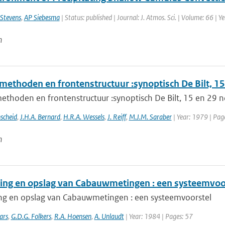
 Stevens
,
AP Siebesma
| Status: published | Journal: J. Atmos. Sci. | Volume: 66 | 
n
methoden en frontenstructuur :synoptisch De Bilt, 
ethoden en frontenstructuur :synoptisch De Bilt, 15 en 29
scheid
,
J.H.A. Bernard
,
H.R.A. Wessels
,
J. Reiff
,
M.J.M. Saraber
| Year: 1979 | Pag
n
ing en opslag van Cabauwmetingen : een systeemvoo
ng en opslag van Cabauwmetingen : een systeemvoorstel
ars
,
G.D.G. Folkers
,
R.A. Hoensen
,
A. Unlaudt
| Year: 1984 | Pages: 57