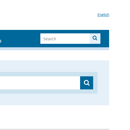
English
I