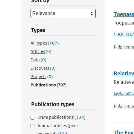
Sort by
Toepass
Toepassi
Types
H.A.R. de B
All types
(707)
Publicatio
Articles
(0)
Data
(0)
Discovers
(0)
Relatiev
Projects
(0)
Relatieve
Publications
(707)
J.P.A.J. van 
Publication types
Publicatio
KNMI publications
(134)
Journal articles (peer-
The Env
reviewed)
(320)