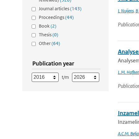
Journal articles
(143)
L Nuijens
,
B
Proceedings
(44)
Publicatio
Book
(2)
Thesis
(0)
Other
(64)
Analyse
Analysem
Publication year
L.M. Hafken
t/m
Publicatio
Inzamel
Inzameli
A.C.M. Belja