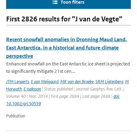
Toon filters
First 2826 results for ”J van de Vegte”
Recent snowfall anomalies in Dronning Maud Land,
East Antarctica, in a historical and future climate
perspective
Enhanced snowfall on the East Antarctic ice sheet is projected
to significantly mitigate 21st cen...
JTM Lenaerts
,
E van Meijgaard
,
MR van den Broeke
,
SRM Ligtenberg
,
M
Horwath
,
E Isaksson
| Status: published | Journal: Geophys. Res. Lett. |
Volume: 40 | Year: 2014 | First page: 2684 | Last page: 2688 |
doi:
10.1002/grl.50559
Publication