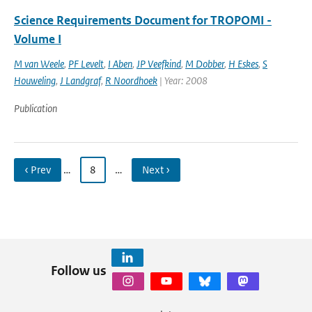
Science Requirements Document for TROPOMI -
Volume I
M van Weele
,
PF Levelt
,
I Aben
,
JP Veefkind
,
M Dobber
,
H Eskes
,
S
Houweling
,
J Landgraf
,
R Noordhoek
| Year: 2008
Publication
‹ Prev
…
8
…
Next ›
Follow us