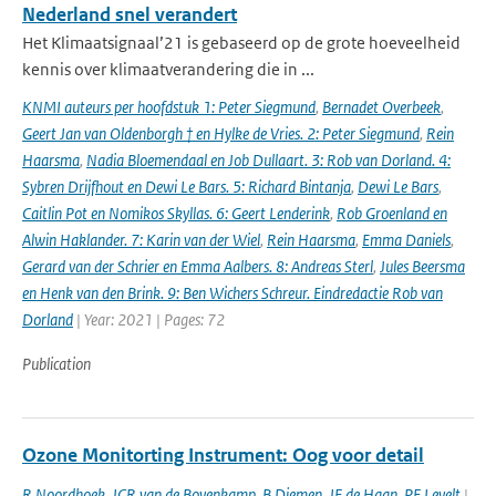
Nederland snel verandert
Het Klimaatsignaal’21 is gebaseerd op de grote hoeveelheid
kennis over klimaatverandering die in ...
KNMI auteurs per hoofdstuk 1: Peter Siegmund
,
Bernadet Overbeek
,
Geert Jan van Oldenborgh † en Hylke de Vries. 2: Peter Siegmund
,
Rein
Haarsma
,
Nadia Bloemendaal en Job Dullaart. 3: Rob van Dorland. 4:
Sybren Drijfhout en Dewi Le Bars. 5: Richard Bintanja
,
Dewi Le Bars
,
Caitlin Pot en Nomikos Skyllas. 6: Geert Lenderink
,
Rob Groenland en
Alwin Haklander. 7: Karin van der Wiel
,
Rein Haarsma
,
Emma Daniels
,
Gerard van der Schrier en Emma Aalbers. 8: Andreas Sterl
,
Jules Beersma
en Henk van den Brink. 9: Ben Wichers Schreur. Eindredactie Rob van
Dorland
| Year: 2021 | Pages: 72
Publication
Ozone Monitorting Instrument: Oog voor detail
R Noordhoek
,
JCR van de Bovenkamp
,
B Diemen
,
JF de Haan
,
PF Levelt
|