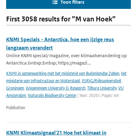
Toon filters
First 3058 results for ”M van Hoek”
KNMI Specials - Antarctica, hoe een ijzige reus
langzaam verandert
Online KNMI special/ magazine, over klimaatverandering op
Antarctica.&nbsp;&nbsp; https://magazi...
KNMI in samenwerking met het ministerie van Buitenlandse Zaken
,
het
ministerie van Infrastructuur en Waterstaat
,
ESRIG/Rijksuniversiteit
Groningen
,
Wageningen University & Research
,
Tilburg University
,
VU
Amsterdam
,
Naturalis Biodiversity Center
| Year: 2020 | Pages: nvt
Publication
KNMI Klimaatsignaal'21 Hoe het klimaat in