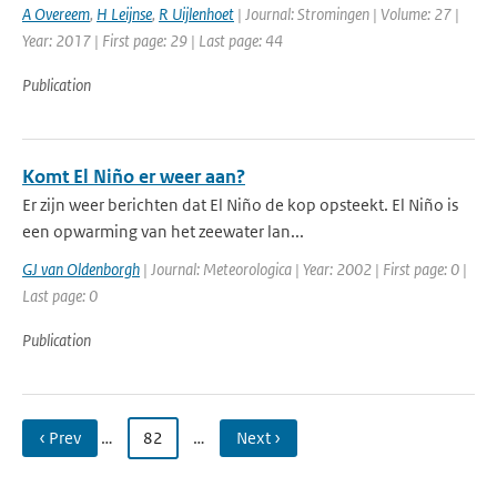
A Overeem
,
H Leijnse
,
R Uijlenhoet
| Journal: Stromingen | Volume: 27 |
Year: 2017 | First page: 29 | Last page: 44
Publication
Komt El Niño er weer aan?
Er zijn weer berichten dat El Niño de kop opsteekt. El Niño is
een opwarming van het zeewater lan...
GJ van Oldenborgh
| Journal: Meteorologica | Year: 2002 | First page: 0 |
Last page: 0
Publication
‹ Prev
…
82
…
Next ›