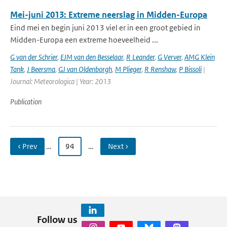
Mei-juni 2013: Extreme neerslag in Midden-Europa
Eind mei en begin juni 2013 viel er in een groot gebied in
Midden-Europa een extreme hoeveelheid ...
G van der Schrier
,
EJM van den Besselaar
,
R Leander
,
G Verver
,
AMG Klein
Tank
,
J Beersma
,
GJ van Oldenborgh
,
M Plieger
,
R Renshaw
,
P Bissoli
|
Journal: Meteorologica | Year: 2013
Publication
‹ Prev
…
94
…
Next ›
Follow us