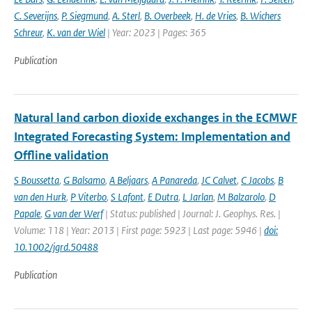
C. Severijns
,
P. Siegmund
,
A. Sterl
,
B. Overbeek
,
H. de Vries
,
B. Wichers
Schreur
,
K. van der Wiel
| Year: 2023 | Pages: 365
Publication
Natural land carbon dioxide exchanges in the ECMWF
Integrated Forecasting System: Implementation and
Offline validation
S Boussetta
,
G Balsamo
,
A Beljaars
,
A Panareda
,
JC Calvet
,
C Jacobs
,
B
van den Hurk
,
P Viterbo
,
S Lafont
,
E Dutra
,
L Jarlan
,
M Balzarolo
,
D
Papale
,
G van der Werf
| Status: published | Journal: J. Geophys. Res. |
Volume: 118 | Year: 2013 | First page: 5923 | Last page: 5946 |
doi:
10.1002/jgrd.50488
Publication