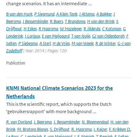
change scenarios. It has an intermediate ...
B van den Hurk
,
P Siegmund
,
A Klein Tank
,
J Attema
,
A Bakker
,
J
Beersma
,
J Bessembinder
,
R Boers
,
T Brandsma
,
H van den Brink
,
S
Drijfhout
,
H Eskes
,
R Haarsma
,
W Hazeleger
,
R Jilderda
,
C Katsman
,
G
Lenderink
,
J Loriaux
,
E van Meijgaard
,
T van Noije
,
GJ van Oldenborgh
,
F
Selten
,
P Siebesma
,
A Sterl
,
H de Vries
,
M van Weele
,
R de Winter
,
G-J van
Zadelhoff
| Year: 2014 | Pages: 120
Publication
KNMI National Climate Scenarios 2023 for the
Netherlands
This is the scientific report, which supports the Dutch
‘gebruikersrapport’ with more background ...
R. van Dorland
,
J. Beersma
,
J. Bessembinder
,
N. Bloemendaal
,
H. van den
Brink
,
M. Brotons Blanes
,
S. Drijfhout
,
R. Haarsma
,
I. Keizer
,
F. Krikken D.
Le Bars
,
G. Lenderink
,
E. van Meijgaard
,
J. F. Meirink
,
T. Reerink
,
F. Selten
,